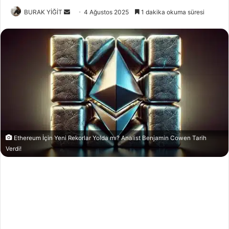
Bir
BURAK YİĞİT
4 Ağustos 2025
1 dakika okuma süresi
e-
posta
göndermek
Ethereum İçin Yeni Rekorlar Yolda mı? Analist Benjamin Cowen Tarih
Verdi!