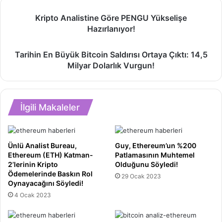
Kripto
Kripto Analistine Göre PENGU Yükselişe
Analistine
Hazırlanıyor!
Göre
PENGU
Tarihin
Yükselişe
Tarihin En Büyük Bitcoin Saldırısı Ortaya Çıktı: 14,5
En
Hazırlanıyor!
Milyar Dolarlık Vurgun!
Büyük
Bitcoin
Saldırısı
Ortaya
İlgili Makaleler
Çıktı:
14,5
Milyar
Dolarlık
Ünlü Analist Bureau,
Guy, Ethereum’un %200
Vurgun!
Ethereum (ETH) Katman-
Patlamasının Muhtemel
2’lerinin Kripto
Olduğunu Söyledi!
Ödemelerinde Baskın Rol
29 Ocak 2023
Oynayacağını Söyledi!
4 Ocak 2023