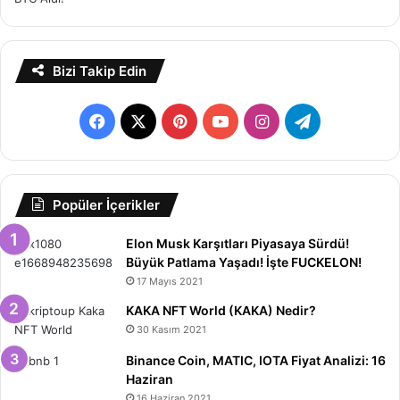
Bizi Takip Edin
Facebook
X
Pinterest
YouTube
Instagram
Telegram
Popüler İçerikler
Elon Musk Karşıtları Piyasaya Sürdü!
Büyük Patlama Yaşadı! İşte FUCKELON!
17 Mayıs 2021
KAKA NFT World (KAKA) Nedir?
30 Kasım 2021
Binance Coin, MATIC, IOTA Fiyat Analizi: 16
Haziran
16 Haziran 2021