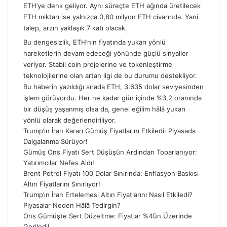
ETH’ye denk geliyor. Aynı süreçte ETH ağında üretilecek
ETH miktarı ise yalnızca 0,80 milyon ETH civarında. Yani
talep, arzın yaklaşık 7 katı olacak.
Bu dengesizlik, ETH’nin fiyatında yukarı yönlü
hareketlerin devam edeceği yönünde güçlü sinyaller
veriyor. Stabil coin projelerine ve tokenleştirme
teknolojilerine olan artan ilgi de bu durumu destekliyor.
Bu haberin yazıldığı sırada ETH, 3.635 dolar seviyesinden
işlem görüyordu. Her ne kadar gün içinde %3,2 oranında
bir düşüş yaşanmış olsa da, genel eğilim hâlâ yukarı
yönlü olarak değerlendiriliyor.
Trump’ın İran Kararı Gümüş Fiyatlarını Etkiledi: Piyasada
Dalgalanma Sürüyor!
Gümüş Ons Fiyatı Sert Düşüşün Ardından Toparlanıyor:
Yatırımcılar Nefes Aldı!
Brent Petrol Fiyatı 100 Dolar Sınırında: Enflasyon Baskısı
Altın Fiyatlarını Sınırlıyor!
Trump’ın İran Ertelemesi Altın Fiyatlarını Nasıl Etkiledi?
Piyasalar Neden Hâlâ Tedirgin?
Ons Gümüşte Sert Düzeltme: Fiyatlar %4’ün Üzerinde
Geriledi!