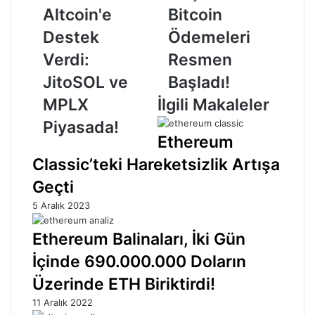
Destek
Bitcoin
Altcoin'e
Bitcoin
Verdi:
Ödemeleri
Destek
Ödemeleri
JitoSOL
Resmen
ve
Başladı!
Verdi:
Resmen
MPLX
JitoSOL ve
Başladı!
Piyasada!
MPLX
İlgili Makaleler
Piyasada!
Ethereum
Classic’teki Hareketsizlik Artışa
Geçti
5 Aralık 2023
Ethereum Balinaları, İki Gün
İçinde 690.000.000 Doların
Üzerinde ETH Biriktirdi!
11 Aralık 2022