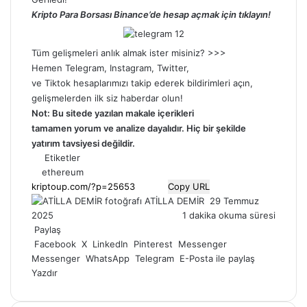
Kripto Para Borsası Binance’de hesap açmak için tıklayın!
Tüm gelişmeleri anlık almak ister misiniz? >>>
Hemen
Telegram
,
Instagram
,
Twitter
,
ve
Tiktok
hesaplarımızı takip ederek bildirimleri açın,
gelişmelerden ilk siz haberdar olun!
Not: Bu sitede yazılan makale içerikleri
tamamen
yorum
ve analize dayalıdır. Hiç bir şekilde
yatırım tavsiyesi değildir.
Etiketler
ethereum
Copy URL
Bir
ATİLLA DEMİR
29 Temmuz
e-
2025
1 dakika okuma süresi
posta
Paylaş
göndermek
Facebook
X
LinkedIn
Pinterest
Messenger
Messenger
WhatsApp
Telegram
E-Posta ile paylaş
Yazdır