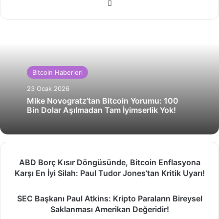
Web
sitesi
Bitcoin Haberleri
23 Ocak 2026
Mike Novogratz’tan Bitcoin Yorumu: 100
Bin Dolar Aşılmadan Tam İyimserlik Yok!
ABD
ABD Borç Kısır Döngüsünde, Bitcoin Enflasyona
Borç
Karşı En İyi Silah: Paul Tudor Jones’tan Kritik Uyarı!
Kısır
Döngüsünde,
SEC
Bitcoin
SEC Başkanı Paul Atkins: Kripto Paraların Bireysel
Başkanı
Enflasyona
Saklanması Amerikan Değeridir!
Paul
Karşı