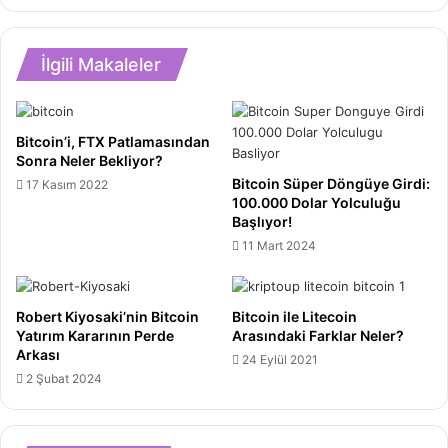
Atkins:
En
Kripto
İyi
Paraların
Silah:
İlgili Makaleler
Bireysel
Paul
Saklanması
Tudor
Amerikan
Jones’tan
Değeridir!
Bitcoin’i, FTX Patlamasından
Kritik
Sonra Neler Bekliyor?
Uyarı!
Bitcoin Süper Döngüye Girdi:
17 Kasım 2022
100.000 Dolar Yolculuğu
Başlıyor!
11 Mart 2024
Robert Kiyosaki’nin Bitcoin
Bitcoin ile Litecoin
Yatırım Kararının Perde
Arasındaki Farklar Neler?
Arkası
24 Eylül 2021
2 Şubat 2024