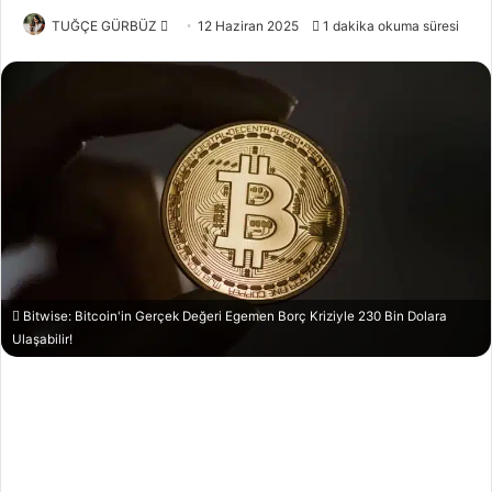
Bir
TUĞÇE GÜRBÜZ
12 Haziran 2025
1 dakika okuma süresi
e-
posta
göndermek
Bitwise: Bitcoin'in Gerçek Değeri Egemen Borç Kriziyle 230 Bin Dolara
Ulaşabilir!