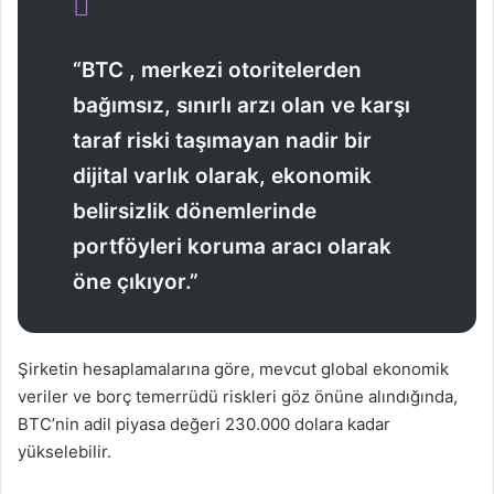
“BTC , merkezi otoritelerden
bağımsız, sınırlı arzı olan ve karşı
taraf riski taşımayan nadir bir
dijital varlık olarak, ekonomik
belirsizlik dönemlerinde
portföyleri koruma aracı olarak
öne çıkıyor.”
Şirketin hesaplamalarına göre, mevcut global ekonomik
veriler ve borç temerrüdü riskleri göz önüne alındığında,
BTC’nin adil piyasa değeri 230.000 dolara kadar
yükselebilir.