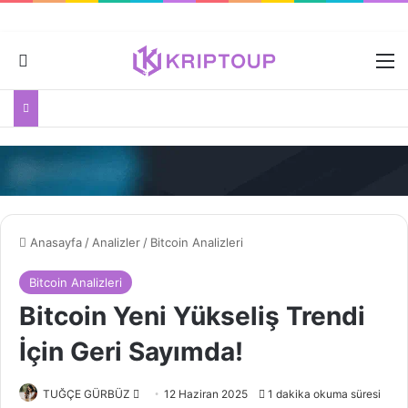
Dış görünümü değiştir
M
Anasayfa
/
Analizler
/
Bitcoin Analizleri
Bitcoin Analizleri
Bitcoin Yeni Yükseliş Trendi
İçin Geri Sayımda!
Bir
TUĞÇE GÜRBÜZ
12 Haziran 2025
1 dakika okuma süresi