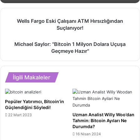
Wells
Wells Fargo Eski Çalışanı ATM Hırsızlığından
Fargo
Suçlanıyor!
Eski
Çalışanı
Michael
ATM
Michael Saylor: "Bitcoin 1 Milyon Dolara Uçuşa
Saylor:
Hırsızlığından
Geçmeye Hazır"
"Bitcoin
Suçlanıyor!
1
Milyon
Dolara
İlgili Makaleler
Uçuşa
Geçmeye
Hazır"
Popüler Yatırımcı, Bitcoin’in
Güçlendiğini Söyledi!
Uzman Analist Willy Woo’dan
22 Mart 2023
Tahmin: Bitcoin Ayıları Ne
Durumda?
16 Nisan 2024