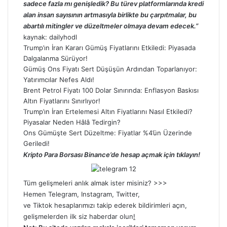
sadece fazla mı genişledik? Bu türev platformlarında kredi
alan insan sayısının artmasıyla birlikte bu çarpıtmalar, bu
abartılı mitingler ve düzeltmeler olmaya devam edecek.”
kaynak:
dailyhodl
Trump’ın İran Kararı Gümüş Fiyatlarını Etkiledi: Piyasada
Dalgalanma Sürüyor!
Gümüş Ons Fiyatı Sert Düşüşün Ardından Toparlanıyor:
Yatırımcılar Nefes Aldı!
Brent Petrol Fiyatı 100 Dolar Sınırında: Enflasyon Baskısı
Altın Fiyatlarını Sınırlıyor!
Trump’ın İran Ertelemesi Altın Fiyatlarını Nasıl Etkiledi?
Piyasalar Neden Hâlâ Tedirgin?
Ons Gümüşte Sert Düzeltme: Fiyatlar %4’ün Üzerinde
Geriledi!
Kripto Para Borsası Binance’de hesap açmak için tıklayın!
Tüm gelişmeleri anlık almak ister misiniz? >>>
Hemen
Telegram
,
Instagram
,
Twitter
,
ve
Tiktok
hesaplarımızı takip ederek bildirimleri açın,
gelişmelerden ilk siz haberdar olun
!