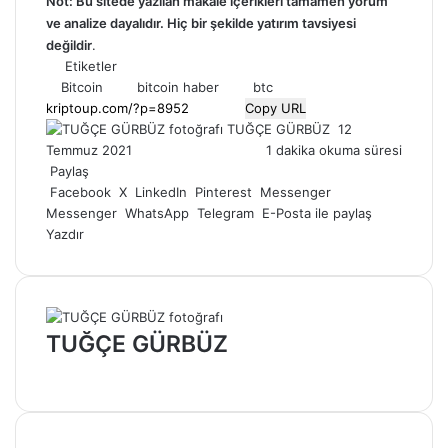
Not: Bu sitede yazılan makale içerikleri tamamen yorum
ve analize dayalıdır. Hiç bir şekilde yatırım tavsiyesi
değildir
.
Etiketler
Bitcoin
bitcoin haber
btc
Copy URL
Bir
TUĞÇE GÜRBÜZ
12
e-
Temmuz 2021
1 dakika okuma süresi
posta
Paylaş
göndermek
Facebook
X
LinkedIn
Pinterest
Messenger
Messenger
WhatsApp
Telegram
E-Posta ile paylaş
Yazdır
TUĞÇE GÜRBÜZ
Web
sitesi