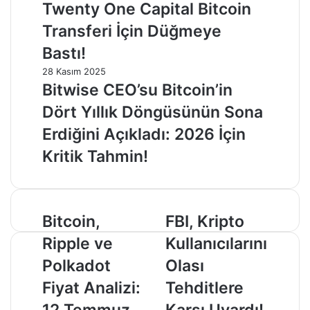
Twenty One Capital Bitcoin
Transferi İçin Düğmeye
Bastı!
28 Kasım 2025
Bitwise CEO’su Bitcoin’in
Dört Yıllık Döngüsünün Sona
Erdiğini Açıkladı: 2026 İçin
Kritik Tahmin!
Bitcoin,
FBI,
Bitcoin,
FBI, Kripto
Ripple
Kripto
Ripple ve
Kullanıcılarını
ve
Kullanıcılarını
Polkadot
Olası
Polkadot
Olası
Fiyat
Tehditlere
Fiyat Analizi:
Tehditlere
Analizi:
Karşı
12
Uyardı!
12 Temmuz
Karşı Uyardı!