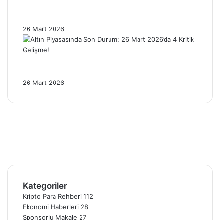
Brent Petrol 100 Dolar Sınırında: Enflasyon
Baskısı Altını Nasıl Etkiliyor?
26 Mart 2026
Altın Piyasasında Son Durum: 26 Mart
2026’da 4 Kritik Gelişme!
26 Mart 2026
Facebook
X
Pinterest
YouTube
Instagram
Telegram
Kategoriler
Kripto Para Rehberi
112
Ekonomi Haberleri
28
Sponsorlu Makale
27