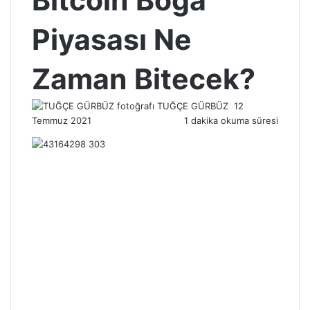
Bitcoin Boğa
Piyasası Ne
Zaman Bitecek?
Bir
TUĞÇE GÜRBÜZ
12
e-
Temmuz 2021
1 dakika okuma süresi
posta
göndermek