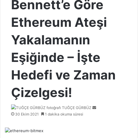
Bennett’e Göre
Ethereum Ateşi
Yakalamanın
Eşiğinde – İşte
Hedefi ve Zaman
Çizelgesi!
Bir
TUĞÇE GÜRBÜZ
e-
30 Ekim 2021
1 dakika okuma süresi
posta
göndermek