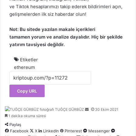
ve
Tiktok
hesaplarımızı takip ederek bildirimleri açın,
gelişmelerden ilk siz haberdar olun!
Not: Bu sitede yazılan makale içerikleri
tamamen
yorum
ve analize dayalıdır. Hiç bir şekilde
yatırım tavsiyesi değildir.
Etiketler
ethereum
Copy URL
Bir
TUĞÇE GÜRBÜZ
30 Ekim 2021
e-
1 dakika okuma süresi
posta
Paylaş
göndermek
Facebook
X
LinkedIn
Pinterest
Messenger