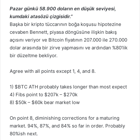
Pazar günkü 58.900 doların en düşük seviyesi,
kumdaki atasözü çizgisidir.”
Başka bir kripto tüccarının boğa koşusu hipotezine
cevaben Bennett, piyasa döngüsüne ilişkin bakış
açısını veriyor ve Bitcoin fiyatının 207.000 ile 270.000
dolar arasında bir zirve yapmasını ve ardından %80’lik
bir düzeltme bekliyor.
Agree with all points except 1, 4, and 8.
1)
$BTC
ATH probably takes longer than most expect
4) Fibs point to $207k – $270k
8) $50k – $60k bear market low
On point 8, diminishing corrections for a maturing
market. 94%, 87%, and 84% so far in order. Probably
80%ish next.