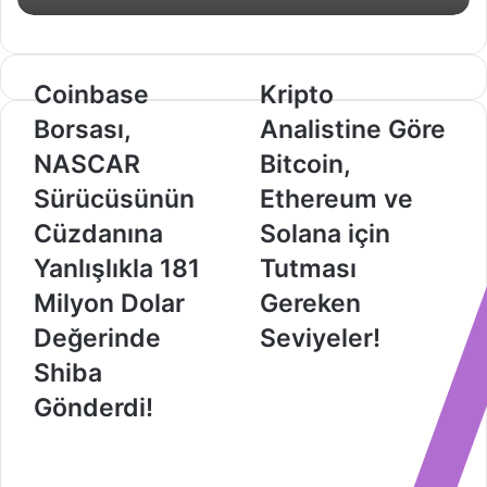
Coinbase
Kripto
Coinbase
Kripto
Borsası,
Analistine
Borsası,
Analistine Göre
NASCAR
Göre
Sürücüsünün
Bitcoin,
NASCAR
Bitcoin,
Cüzdanına
Ethereum
Sürücüsünün
Ethereum ve
Yanlışlıkla
ve
181
Solana
Cüzdanına
Solana için
Milyon
için
Yanlışlıkla 181
Tutması
Dolar
Tutması
Değerinde
Gereken
Milyon Dolar
Gereken
Shiba
Seviyeler!
Değerinde
Seviyeler!
Gönderdi!
Shiba
Gönderdi!