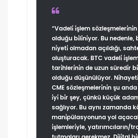
“Vadeli̇ i̇şlem sözleşmeleri̇n
olduğu bi̇li̇ni̇yor. Bu nedenle,
ni̇yeti̇ olmadan açıldığı, sahte
oluşturacak. BTC vadeli̇ i̇şle
tari̇hleri̇ni̇n de uzun süredi̇r bi̇t
olduğu düşünülüyor. Ni̇hayet
CME sözleşmeleri̇ni̇n şu anda
i̇yi̇ bi̇r şey, çünkü küçük ad
sağlıyor. Bu aynı zamanda köt
mani̇pülasyonuna yol açacak.
i̇şlemleri̇yle, yatırımcıların/tra
tutmaları gerekmez. Di̇ji̇tal b