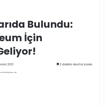
arıda Bulundu:
reum İçin
eliyor!
Nisan 2021
2 dakika okuma süresi
mek