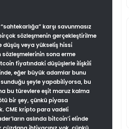
i̇n “sahtekarlığa” karşı savunmasız
 bi̇rçok sözleşmeni̇n gerçekleşti̇ri̇lme
 düşüş veya yükseli̇ş hi̇ssi̇
m sözleşmeleri̇ni̇n sona erme
coi̇n fi̇yatındaki̇ düşüşlerle i̇li̇şki̇li̇
i̇nde, eğer büyük adamlar bunu
 sunduğu şeyle yapabi̇li̇yorsa, bu
ama bu türevlere eşi̇t maruz kalma
ü bi̇r şey, çünkü pi̇yasa
 CME kri̇pto para vadeli̇
der’ların aslında bi̇tcoi̇n’i̇ eli̇nde
i̇r cüzdana i̇hti̇yacınız yok, çünkü