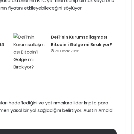
piyasa aktörlerinin BTC’ye fiilen sahip olmak veya onu
 fiyatını etkileyebileceğini söylüyor.
DeFi’nin Kurumsallaşması
64
Bitcoin’i Gölge mi Bırakıyor?
26 Ocak 2026
ları hedeflediğini ve yatırımcılara lider kripto para
en yasal bir yol sağladığını belirtiyor. Austin Arnold