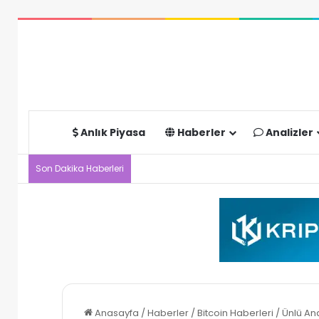
Anlık Piyasa
Haberler
Analizler
Son Dakika Haberleri
Anasayfa
/
Haberler
/
Bitcoin Haberleri
/
Ünlü An