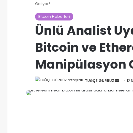
Geliyor!
Bitcoin Haberleri
Ünlü Analist Uy
Bitcoin ve Ethe
Manipülasyon G
Bir
TUĞÇE GÜRBÜZ
12 
e-
posta
gönder