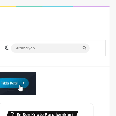
Dış görünümü değiştir
Arama
yap
...
En Son Kripto Para İçerikleri