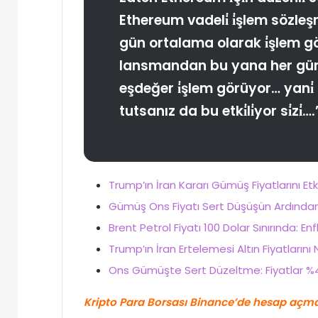
Ethereum vadeli̇ i̇şlem sözleşm
gün ortalama olarak i̇şlem g
lansmandan bu yana her gün
eşdeğer i̇şlem görüyor… yani̇ B
tutsanız da bu etki̇li̇yor si̇zi̇….
Trump’ın İran Kararı Gümüş Fiyatlarını E
Gümüş Ons Fiyatı Sert Düşüşün Ardından T
Brent Petrol Fiyatı 100 Dolar Sınırında: Enfl
Trump’ın İran Ertelemesi Altın Fiyatlarını
Ons Gümüşte Sert Düzeltme: Fiyatlar %4
Kripto Para Borsası Binance’de hesap açmak