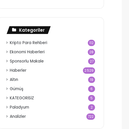
Kategoriler
Kripto Para Rehberi
112
Ekonomi Haberleri
28
Sponsorlu Makale
27
Haberler
2.529
Altın
19
Gümüş
6
KATEGORİSİZ
5
Paladyum
2
Analizler
722