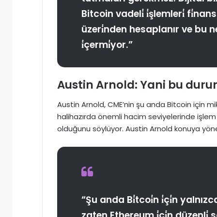
Bitcoin vadeli̇ i̇şlemleri̇ fi̇nansa
üzeri̇nden hesaplanır ve bu ne
i̇çermi̇yor.”
Austin Arnold: Yani bu durum 
Austin Arnold, CME’nin şu anda Bitcoin için mi
halihazırda önemli hacim seviyelerinde işle
olduğunu söylüyor. Austin Arnold konuya yöneli
“Şu anda Bi̇tcoi̇n i̇çi̇n yalnı
zaten Ethereum i̇çi̇n düzenli̇