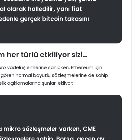
l olarak halledi̇li̇r, yani̇ fi̇at
denle gerçek bi̇tcoi̇n takasını
her türlü etkiliyor sizi…
kro vadeli işlemlerine sahipken, Ethereum için
m gören normal boyutlu sözleşmelerine de sahip
k açıklamalarına şunları ekliyor:
zca mi̇kro sözleşmeler varken, CME
 sözleşmelere sahi̇p. Borsa, geçen ay