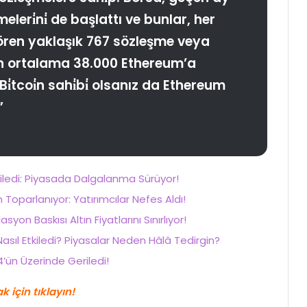
eleri̇ni̇ de başlattı ve bunlar, her
ören yaklaşık 767 sözleşme veya
 ortalama 38.000 Ethereum’a
i̇tcoi̇n sahi̇bi̇ olsanız da Ethereum
”
tkiledi: Piyasada Dalgalanma Sürüyor!
oparlanıyor: Yatırımcılar Nefes Aldı!
asyon Baskısı Altın Fiyatlarını Sınırlıyor!
 Nasıl Etkiledi? Piyasalar Neden Hâlâ Tedirgin?
’ün Üzerinde Geriledi!
 için tıklayın!