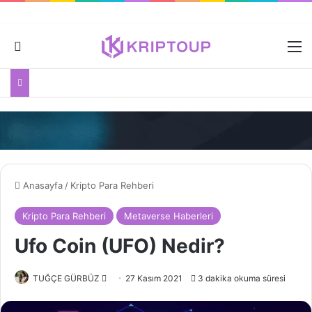
Dış görünümü değiştir
M
Anasayfa
/
Kripto Para Rehberi
Kripto Para Rehberi
Metaverse Haberleri
Ufo Coin (UFO) Nedir?
Bir
TUĞÇE GÜRBÜZ
27 Kasım 2021
3 dakika okuma süresi
e-
posta