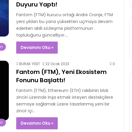
Duyuru Yaptı!
Fantom (FTM) kurucu ortağı Andre Cronje, FTM
yeni yıldan bu yana yüksekten uçmaya devam
ederken akıllı sözleşme platformunun
topluluğunu güncelliyor.…
ri
Devamını Oku »
BURAK YİĞİT
22 Ocak 2023
0
Fantom (FTM), Yeni Ekosistem
Fonunu Başlattı!
Fantom (FTM), Ethereum (ETH) rakibinin blok
zinciri üzerinde inşa etmek isteyen destekçilere
sermaye sağlamak üzere tasarlanmış yeni bir
zincir içi…
ri
Devamını Oku »