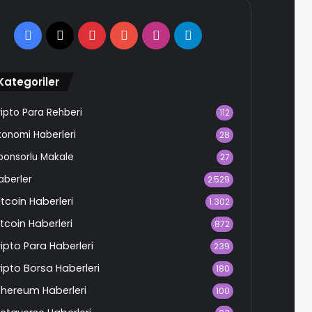
Facebook
X
Pinterest
YouTube
Instagram
Telegram
Kategoriler
ripto Para Rehberi
112
konomi Haberleri
28
ponsorlu Makale
27
aberler
2.529
ltcoin Haberleri
1.302
itcoin Haberleri
872
ripto Para Haberleri
239
ripto Borsa Haberleri
180
thereum Haberleri
100