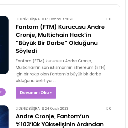
DENİZ BÜŞRA
17 Temmuz 2023
0
Fantom (FTM) Kurucusu Andre
Cronje, Multichain Hack’in
“Büyük Bir Darbe” Olduğunu
Söyledi
Fantom (FTM) kurucusu Andre Cronje,
Multichain’in son istismarının Ethereum (ETH)
için bir rakip olan Fantom’a büyük bir darbe
olduğunu belirtiyor.…
ri
Devamını Oku »
DENİZ BÜŞRA
24 Ocak 2023
0
Andre Cronje, Fantom’un
%103’lük Yükselişinin Ardından