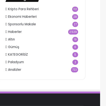
Kripto Para Rehberi
112
Ekonomi Haberleri
28
Sponsorlu Makale
27
Haberler
2.529
Altın
19
Gümüş
6
KATEGORİSİZ
5
Paladyum
2
Analizler
722