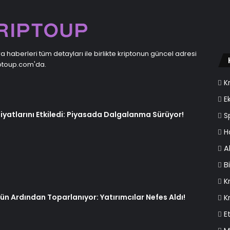
ra haberleri tüm detayları ile birlikte kriptonun güncel adresi
ptoup.com'da.
K
E
iyatlarını Etkiledi: Piyasada Dalgalanma Sürüyor!
S
H
A
B
K
n Ardından Toparlanıyor: Yatırımcılar Nefes Aldı!
K
E