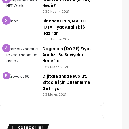
Nedir?
t
m
30 Kasım 2021
Binance Coin, MATIC,
IOTA Fiyat Analizi: 16
Haziran
16 Haziran 2021
Dogecoin (DOGE) Fiyat
Analizi: Bu Seviyeler
Hedefte!
29 Nisan 2021
Dijital Banka Revolut,
Bitcoin İçin Düzenleme
Getiriyor!
3 Mayıs 2021
Kategoriler