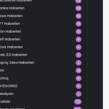
etaverse Haberleri
33
anka Haberleri
23
isse Haberleri
18
FT Haberleri
13
ltın Haberleri
9
efi Haberleri
8
öviz Haberleri
4
eb 3.0 Haberleri
2
apay Zeka Haberleri
2
tın
19
ümüş
6
ATEGORİSİZ
5
aladyum
2
nalizler
722