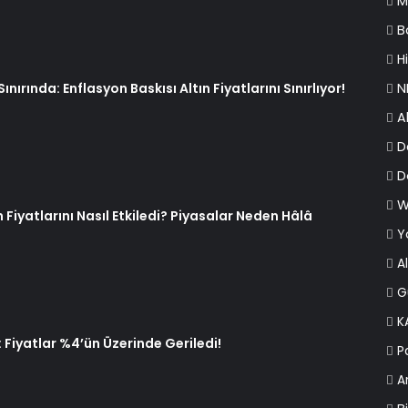
M
B
H
ınırında: Enflasyon Baskısı Altın Fiyatlarını Sınırlıyor!
N
A
D
D
W
 Fiyatlarını Nasıl Etkiledi? Piyasalar Neden Hâlâ
Y
Al
G
K
Fiyatlar %4’ün Üzerinde Geriledi!
P
A