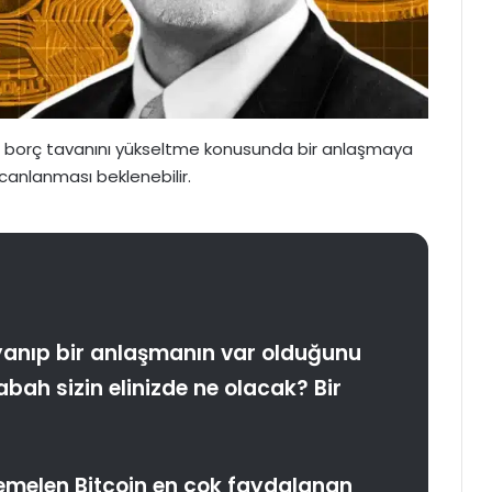
n borç tavanını yükseltme konusunda bir anlaşmaya
 canlanması beklenebilir.
yanıp bir anlaşmanın var olduğunu
bah sizin elinizde ne olacak? Bir
emelen Bitcoin en çok faydalanan