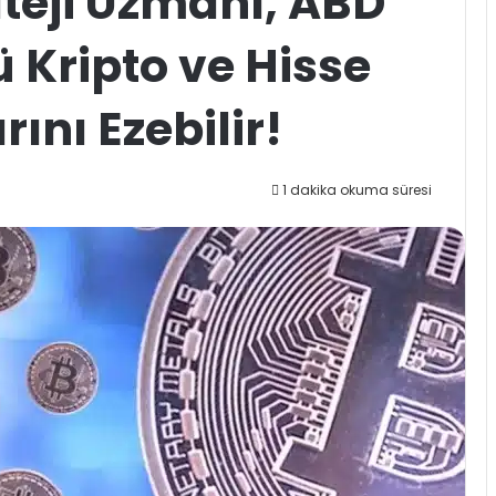
teji Uzmanı, ABD
 Kripto ve Hisse
ını Ezebilir!
1 dakika okuma süresi