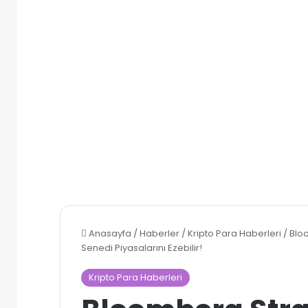
Anasayfa
/
Haberler
/
Kripto Para Haberleri
/
Blo
Senedi Piyasalarını Ezebilir!
Kripto Para Haberleri