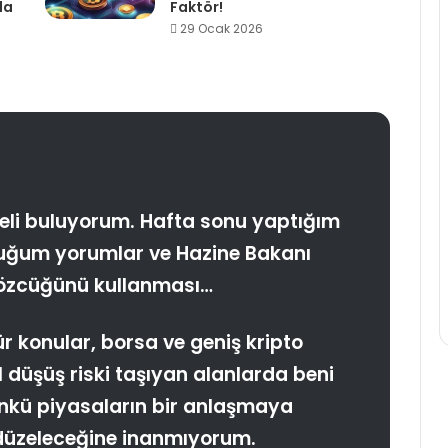
da
Faktör!
29 Ocak 2026
li buluyorum. Hafta sonu yaptığım
uğum yorumlar ve Hazine Bakanı
 sözcüğünü kullanması…
 tür konular, borsa ve geniş kripto
 düşüş riski taşıyan alanlarda beni
ünkü piyasaların bir anlaşmaya
düzeleceğine inanmıyorum.