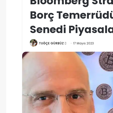
Bloomberg Stra
Borç Temerrüdü
Senedi Piyasalar
Bir
TUĞÇE GÜRBÜZ
17 Mayıs 2023
e-
posta
göndermek