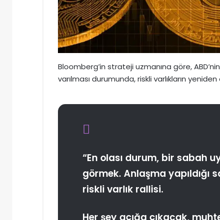
Bloomberg’in strateji uzmanına göre, ABD’ni
varılması durumunda, riskli varlıkların yeniden
“En olası durum, bir sabah u
görmek. Anlaşma yapıldığı sa
riskli varlık rallisi.
Her şey açığa çıkacak, muht