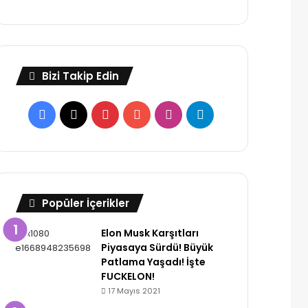
Bizi Takip Edin
Facebook
X
Pinterest
YouTube
Instagram
Telegram
Popüler İçerikler
Elon Musk Karşıtları
Piyasaya Sürdü! Büyük
Patlama Yaşadı! İşte
FUCKELON!
17 Mayıs 2021