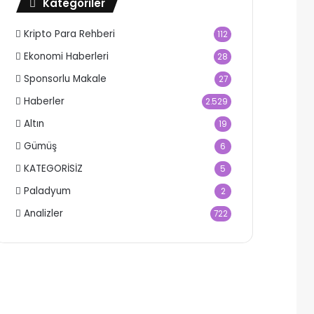
Kategoriler
Kripto Para Rehberi
112
Ekonomi Haberleri
28
Sponsorlu Makale
27
Haberler
2.529
Altın
19
Gümüş
6
KATEGORİSİZ
5
Paladyum
2
Analizler
722