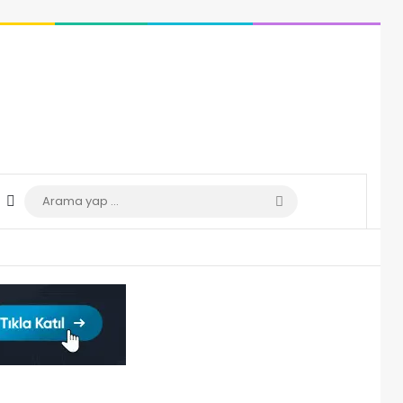
Dış görünümü değiştir
Arama
yap
...