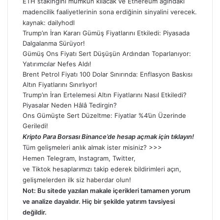
ETH stakingini mümkün kılacak ve Ethereum ağındaki
madencilik faaliyetlerinin sona erdiğinin
sinyalini
verecek.
kaynak:
dailyhodl
Trump’ın İran Kararı Gümüş Fiyatlarını Etkiledi: Piyasada
Dalgalanma Sürüyor!
Gümüş Ons Fiyatı Sert Düşüşün Ardından Toparlanıyor:
Yatırımcılar Nefes Aldı!
Brent Petrol Fiyatı 100 Dolar Sınırında: Enflasyon Baskısı
Altın Fiyatlarını Sınırlıyor!
Trump’ın İran Ertelemesi Altın Fiyatlarını Nasıl Etkiledi?
Piyasalar Neden Hâlâ Tedirgin?
Ons Gümüşte Sert Düzeltme: Fiyatlar %4’ün Üzerinde
Geriledi!
Kripto Para Borsası Binance’de hesap açmak için tıklayın!
Tüm gelişmeleri anlık almak ister misiniz? >>>
Hemen
Telegram
,
Instagram
,
Twitter
,
ve
Tiktok
hesaplarımızı takip ederek bildirimleri açın,
gelişmelerden ilk siz haberdar olun!
Not: Bu sitede yazılan makale içerikleri tamamen yorum
ve analize dayalıdır. Hiç bir şekilde yatırım tavsiyesi
değildir.