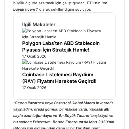
büyük ölçüde azaltmak için çalıştığından, ETH’nin
“en
büyük ticaret”
olarak şekillendiğini
söylüyor
.
İlgili Makaleler
Polygon Labs’ten ABD Stablecoin
Piyasası İçin Stratejik Hamle!
17 Ocak 2026
Coinbase Listelemesi Raydium
(RAY) Fiyatını Harekete Geçirdi!
17 Ocak 2026
“Geçen Pazartesi veya Pazartesi Global Macro Investor’ı
yayınladım, orada gömülü bir makale vardı, Yaklaşık altı
sayfa uzunluğundaydı ve ‘En Büyük Ticaret’ başlıklıydı ve
bu sadece Ethereum. Bence Ethereum’da Mart 2020’nin
Bitcoin için olduğundan daha iyi bir kurulum [var]…