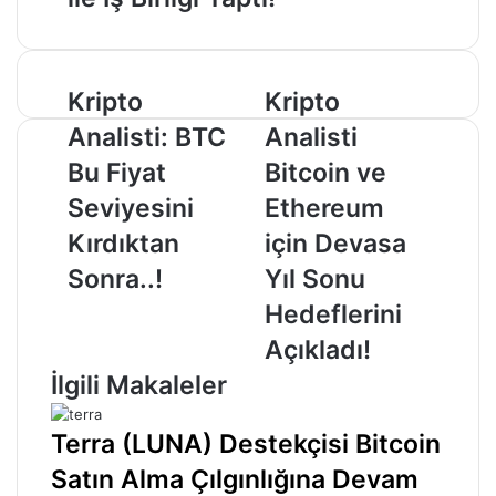
Kripto
Kripto
Kripto
Kripto
Analisti:
Analisti
Analisti: BTC
Analisti
BTC
Bitcoin
Bu
ve
Bu Fiyat
Bitcoin ve
Fiyat
Ethereum
Seviyesini
Ethereum
Seviyesini
için
Kırdıktan
Devasa
Kırdıktan
için Devasa
Sonra..!
Yıl
Sonra..!
Yıl Sonu
Sonu
Hedeflerini
Hedeflerini
Açıkladı!
Açıkladı!
İlgili Makaleler
Terra (LUNA) Destekçisi Bitcoin
Satın Alma Çılgınlığına Devam