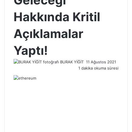
Geleceği
Hakkında Kritil
Açıklamalar
Yaptı!
Bir
BURAK YİĞİT
11 Ağustos 2021
e-
1 dakika okuma süresi
posta
göndermek