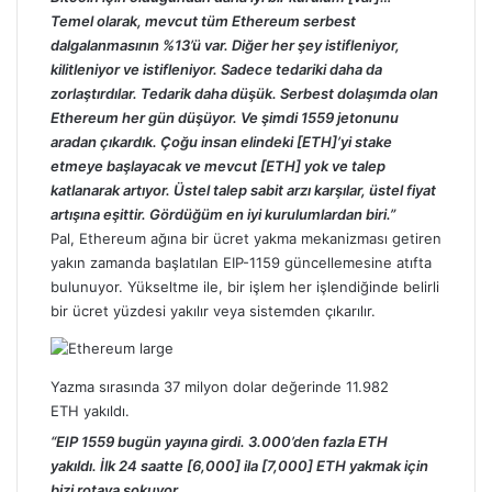
Temel olarak, mevcut tüm Ethereum serbest
dalgalanmasının %13’ü var. Diğer her şey istifleniyor,
kilitleniyor ve istifleniyor. Sadece tedariki daha da
zorlaştırdılar. Tedarik daha düşük. Serbest dolaşımda olan
Ethereum her gün düşüyor. Ve şimdi 1559 jetonunu
aradan çıkardık. Çoğu insan elindeki [ETH]’yi stake
etmeye başlayacak ve mevcut [ETH] yok ve talep
katlanarak artıyor. Üstel talep sabit arzı karşılar, üstel fiyat
artışına eşittir. Gördüğüm en iyi kurulumlardan biri.”
Pal, Ethereum ağına bir ücret yakma mekanizması getiren
yakın zamanda başlatılan EIP-1159 güncellemesine atıfta
bulunuyor. Yükseltme ile, bir işlem her işlendiğinde belirli
bir ücret yüzdesi yakılır veya sistemden çıkarılır.
Yazma sırasında 37 milyon dolar değerinde 11.982
ETH
yakıldı
.
“EIP 1559 bugün yayına girdi. 3.000’den fazla ETH
yakıldı. İlk 24 saatte [6,000] ila [7,000] ETH yakmak için
bizi rotaya sokuyor.