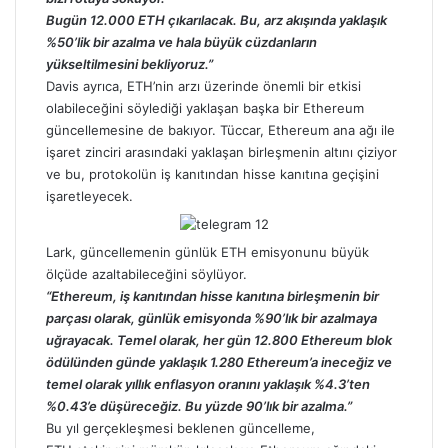
Bugün 12.000 ETH çıkarılacak. Bu, arz akışında yaklaşık
%50’lik bir azalma ve hala büyük cüzdanların
yükseltilmesini bekliyoruz.”
Davis ayrıca, ETH’nin arzı üzerinde önemli bir etkisi
olabileceğini söylediği yaklaşan başka bir Ethereum
güncellemesine de bakıyor. Tüccar, Ethereum ana ağı ile
işaret zinciri arasındaki yaklaşan birleşmenin altını çiziyor
ve bu, protokolün iş kanıtından hisse kanıtına geçişini
işaretleyecek.
Lark, güncellemenin günlük ETH emisyonunu büyük
ölçüde azaltabileceğini
söylüyor
.
“Ethereum, iş kanıtından hisse kanıtına birleşmenin bir
parçası olarak, günlük emisyonda %90’lık bir azalmaya
uğrayacak. Temel olarak, her gün 12.800 Ethereum blok
ödülünden günde yaklaşık 1.280 Ethereum’a ineceğiz ve
temel olarak yıllık enflasyon oranını yaklaşık %4.3’ten
%0.43’e düşüreceğiz. Bu yüzde 90’lık bir azalma.”
Bu yıl gerçekleşmesi beklenen güncelleme,