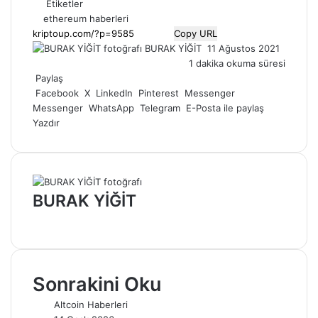
Etiketler
ethereum haberleri
Copy URL
Bir
BURAK YİĞİT
11 Ağustos 2021
e-
1 dakika okuma süresi
posta
Paylaş
göndermek
Facebook
X
LinkedIn
Pinterest
Messenger
Messenger
WhatsApp
Telegram
E-Posta ile paylaş
Yazdır
BURAK YİĞİT
Web
sitesi
Sonrakini Oku
Altcoin Haberleri