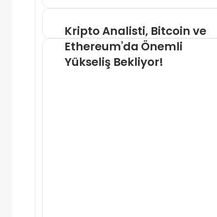
Kripto
Kripto Analisti, Bitcoin ve
Analisti,
Ethereum'da Önemli
Bitcoin
ve
Yükseliş Bekliyor!
Ethereum'da
Önemli
Yükseliş
Bekliyor!