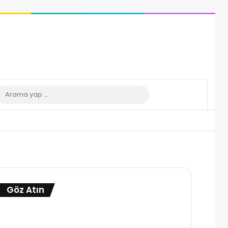
 görünümü değiştir
Arama
yap
...
Göz Atın
Kapalı