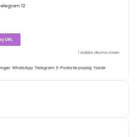
y URL
1 dakika okuma süresi
enger
WhatsApp
Telegram
E-Posta ile paylaş
Yazdır
Analistten Solana İçin Sert Uyarı:
%68 Düşüş Kapıda mı?
Dogecoin Bu Döngüde %2.600
Yükselişle 1 Trilyon Dolar Piyasa
Değerine Ulaşabilir!
Analistten Memecoin Yorumu:
Solana Tabanlı Altcoin Yükselişe
Hazırlanıyor!