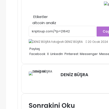
Etiketler
altcoin analiz
Cop
Bir
DENİZ BÜŞRA
20 Ocak 2024
e-
Paylaş
posta
Facebook
X
LinkedIn
Pinterest
Messenger
Mess
göndermek
DENİZ BÜŞRA
Web
sitesi
Sonrakini Oku