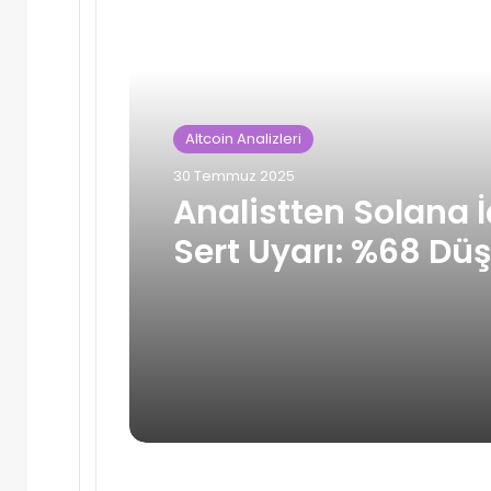
Altcoin Analizleri
30 Temmuz 2025
Analistten Solana İ
Sert Uyarı: %68 Dü
Kapıda mı?