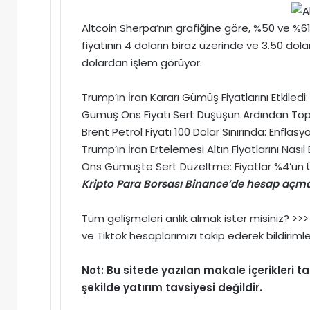
Altcoin Sherpa’nın grafiğine göre, %50 ve %6
fiyatının 4 doların biraz üzerinde ve 3.50 dola
dolardan işlem görüyor.
Trump’ın İran Kararı Gümüş Fiyatlarını Etkile
Gümüş Ons Fiyatı Sert Düşüşün Ardından Topar
Brent Petrol Fiyatı 100 Dolar Sınırında: Enflasyon 
Trump’ın İran Ertelemesi Altın Fiyatlarını Nası
Ons Gümüşte Sert Düzeltme: Fiyatlar %4’ün Ü
Kripto Para Borsası Binance’de hesap açmak
Tüm gelişmeleri anlık almak ister misiniz? >
ve
Tiktok
hesaplarımızı takip ederek bildirimle
Not: Bu sitede yazılan makale içerikleri
şekilde yatırım tavsiyesi değildir.