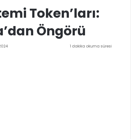
temi Token’ları:
pa’dan Öngörü
2024
1 dakika okuma süresi