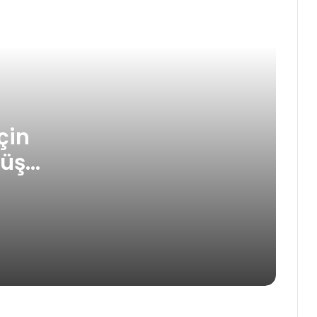
Swissblock: Bitcoin’de Yükseliş
Sinyali Güçleniyor, Altcoin
Sezonu Başladı mı?
Pump.fun, İlk Coin Arzıyla 12
Dakikada 500 Milyon Dolar
Topladı!
çin
şüş
Altcoinlerin ETF Onayı Kapıda:
2025’te %95 İhtimal!
Analist: HYPE Rekora Koşuyor, WIF
ve POPCAT’ta Sert Düşüş Riski
Var!
SUI Coin’de Büyük Sıçrama
Beklentisi: Analist, DEX Saldırısını
Fırsat Olarak Görüyor!