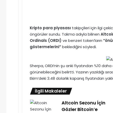
Kripto para piyasası
takipçileri için ilgi çeki
öngörüler sundu. Takma adıyla bilinen
Altco
Ordinals (ORDI)
ve benzeri token’ların
“önü
göstermelerini”
beklediğini söyledi.
Sherpa, ORDI’nin şu anki fiyatından %10 daha
görünebileceğini belirtti. Yazının yazıldığı s
Ekim’deki 3.48 dolarlık kapanış fiyatından yakl
İlgili Makaleler
Altcoin Sezonu İçin
Gözler Bitcoin’e