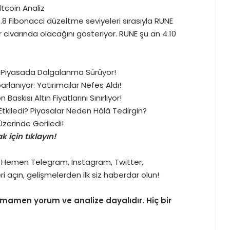
1.8
Fibonacci
düzeltme seviyeleri sırasıyla RUNE
r civarında olacağını gösteriyor. RUNE şu an 4.10
di: Piyasada Dalgalanma Sürüyor!
lanıyor: Yatırımcılar Nefes Aldı!
Baskısı Altın Fiyatlarını Sınırlıyor!
l Etkiledi? Piyasalar Neden Hâlâ Tedirgin?
zerinde Geriledi!
 için tıklayın!
>> Hemen
Telegram
,
Instagram
,
Twitter
,
ri açın, gelişmelerden ilk siz haberdar olun!
 tamamen
yorum
ve analize dayalıdır. Hiç bir