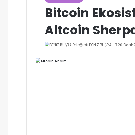
Bitcoin Ekosis
Altcoin Sher
Bir
DENİZ BÜŞRA
20 Ocak 
e-
posta
göndermek