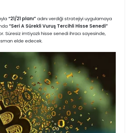
ıyla
“21/21 planı”
adını verdiği stratejiyi uygulamaya
ında
“Seri A Sürekli Vuruş Tercihli Hisse Senedi”
. Süresiz imtiyazlı hisse senedi ihracı sayesinde,
nansman elde edecek.