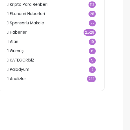
Kripto Para Rehberi
112
Ekonomi Haberleri
28
Sponsorlu Makale
27
Haberler
2.529
Altın
19
Gümüş
6
KATEGORİSİZ
5
Paladyum
2
Analizler
722