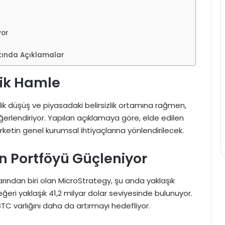
yor
kkında Açıklamalar
jik Hamle
k düşüş ve piyasadaki belirsizlik ortamına rağmen,
erlendiriyor. Yapılan açıklamaya göre, elde edilen
irketin genel kurumsal ihtiyaçlarına yönlendirilecek.
in Portföyü Güçleniyor
rından biri olan MicroStrategy, şu anda yaklaşık
ğeri yaklaşık 41,2 milyar dolar seviyesinde bulunuyor.
e BTC varlığını daha da artırmayı hedefliyor.