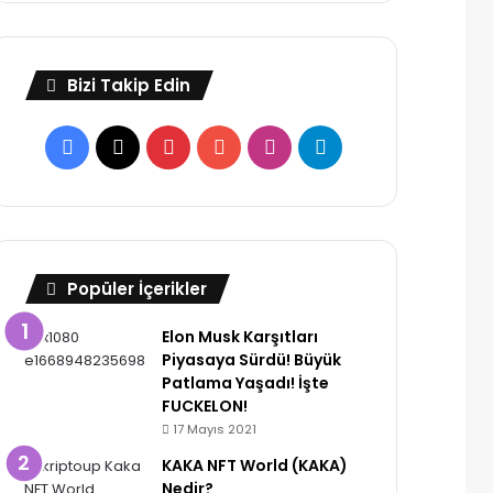
Bizi Takip Edin
Facebook
X
Pinterest
YouTube
Instagram
Telegram
Popüler İçerikler
Elon Musk Karşıtları
Piyasaya Sürdü! Büyük
Patlama Yaşadı! İşte
FUCKELON!
17 Mayıs 2021
KAKA NFT World (KAKA)
Nedir?