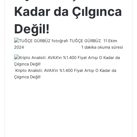
Kadar da Çılgınca
Değil!
Bir
TUĞÇE GÜRBÜZ
11 Ekim
e-
2024
1 dakika okuma süresi
posta
göndermek
Kripto Analisti: AVAX’ın %1.400 Fiyat Artışı O Kadar da
Çılgınca Değil!