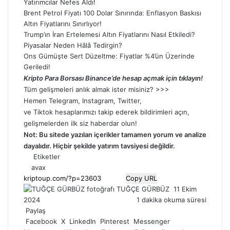
Yatırımcılar Nefes Aldı!
Brent Petrol Fiyatı 100 Dolar Sınırında: Enflasyon Baskısı
Altın Fiyatlarını Sınırlıyor!
Trump’ın İran Ertelemesi Altın Fiyatlarını Nasıl Etkiledi?
Piyasalar Neden Hâlâ Tedirgin?
Ons Gümüşte Sert Düzeltme: Fiyatlar %4’ün Üzerinde
Geriledi!
Kripto Para Borsası Binance’de hesap açmak için tıklayın!
Tüm gelişmeleri anlık almak ister misiniz? >>>
Hemen
Telegram
,
Instagram
,
Twitter
,
ve
Tiktok
hesaplarımızı takip ederek bildirimleri açın,
gelişmelerden ilk siz haberdar olun!
Not: Bu sitede yazılan içerikler tamamen
yorum
ve analize
dayalıdır. Hiçbir şekilde yatırım tavsiyesi değildir.
Etiketler
avax
Copy URL
Bir
TUĞÇE GÜRBÜZ
11 Ekim
e-
2024
1 dakika okuma süresi
posta
Paylaş
göndermek
Facebook
X
LinkedIn
Pinterest
Messenger