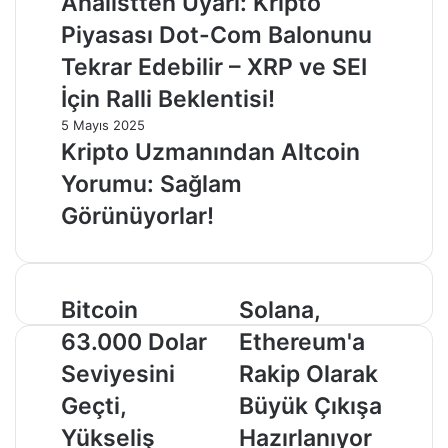
Analistten Uyarı: Kripto
Piyasası Dot-Com Balonunu
Tekrar Edebilir – XRP ve SEI
İçin Ralli Beklentisi!
5 Mayıs 2025
Kripto Uzmanından Altcoin
Yorumu: Sağlam
Görünüyorlar!
Bitcoin
Solana,
Bitcoin
Solana,
63.000
Ethereum'a
63.000 Dolar
Ethereum'a
Dolar
Rakip
Seviyesini
Olarak
Seviyesini
Rakip Olarak
Geçti,
Büyük
Geçti,
Büyük Çıkışa
Yükseliş
Çıkışa
Devam
Hazırlanıyor
Yükseliş
Hazırlanıyor