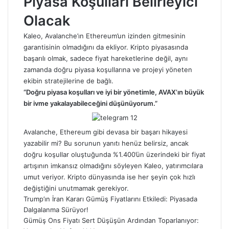
Piyasa Koşulları Belirleyici
Olacak
Kaleo, Avalanche’ın Ethereum’un izinden gitmesinin
garantisinin olmadığını da ekliyor. Kripto piyasasında
başarılı olmak, sadece fiyat hareketlerine değil, aynı
zamanda doğru piyasa koşullarına ve projeyi yöneten
ekibin stratejilerine de bağlı.
“Doğru piyasa koşulları ve iyi bir yönetimle, AVAX’ın büyük
bir ivme yakalayabileceğini düşünüyorum.”
Avalanche, Ethereum gibi devasa bir başarı hikayesi
yazabilir mi? Bu sorunun yanıtı henüz belirsiz, ancak
doğru koşullar oluştuğunda %1.400’ün üzerindeki bir fiyat
artışının imkansız olmadığını söyleyen Kaleo, yatırımcılara
umut veriyor. Kripto dünyasında ise her şeyin çok hızlı
değiştiğini unutmamak gerekiyor.
Trump’ın İran Kararı Gümüş Fiyatlarını Etkiledi: Piyasada
Dalgalanma Sürüyor!
Gümüş Ons Fiyatı Sert Düşüşün Ardından Toparlanıyor: