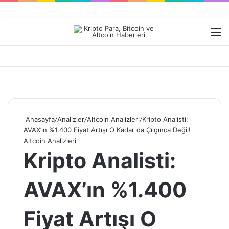
Dış görünümü değiştir
M
Anasayfa
/
Analizler
/
Altcoin Analizleri
/
Kripto Analisti:
AVAX’ın %1.400 Fiyat Artışı O Kadar da Çılgınca Değil!
Altcoin Analizleri
Kripto Analisti:
AVAX’ın %1.400
Fiyat Artışı O