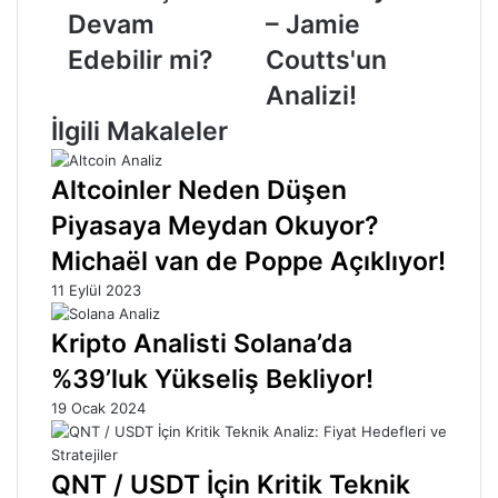
Edebilir
–
Devam
– Jamie
mi?
Jamie
Coutts'un
Edebilir mi?
Coutts'un
Analizi!
Analizi!
İlgili Makaleler
Altcoinler Neden Düşen
Piyasaya Meydan Okuyor?
Michaël van de Poppe Açıklıyor!
11 Eylül 2023
Kripto Analisti Solana’da
%39’luk Yükseliş Bekliyor!
19 Ocak 2024
QNT / USDT İçin Kritik Teknik