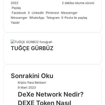
e-
2022
2 dakika okuma süresi
posta
Paylaş
göndermek
Facebook
X
LinkedIn
Pinterest
Messenger
Messenger
WhatsApp
Telegram
E-Posta ile paylaş
Yazdır
TUĞÇE GÜRBÜZ
Web
sitesi
Sonrakini Oku
Kripto Para Rehberi
9 Mart 2023
DeXe Network Nedir?
DEXE Token Nasıl