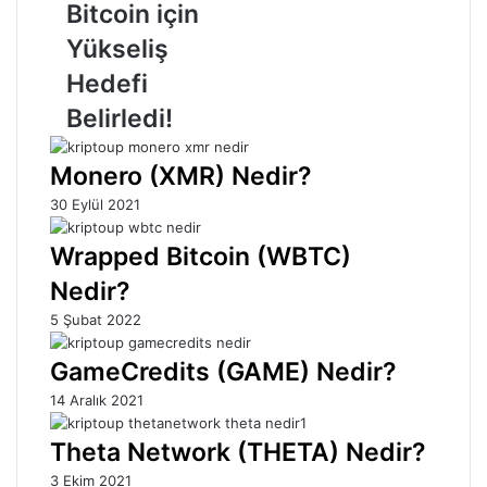
Bitcoin
Bitcoin için
için
Yükseliş
Yükseliş
Hedefi
Hedefi
Belirledi!
Belirledi!
Monero (XMR) Nedir?
30 Eylül 2021
Wrapped Bitcoin (WBTC)
Nedir?
5 Şubat 2022
GameCredits (GAME) Nedir?
14 Aralık 2021
Theta Network (THETA) Nedir?
3 Ekim 2021