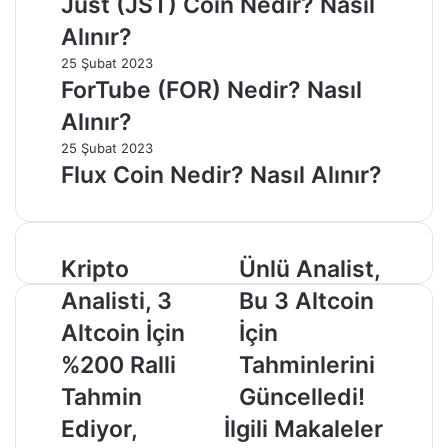
Just (JST) Coin Nedir? Nasıl
Alınır?
25 Şubat 2023
ForTube (FOR) Nedir? Nasıl
Alınır?
25 Şubat 2023
Flux Coin Nedir? Nasıl Alınır?
Kripto
Ünlü
Kripto
Ünlü Analist,
Analisti,
Analist,
Analisti, 3
Bu 3 Altcoin
3
Bu
Altcoin
3
Altcoin İçin
İçin
İçin
Altcoin
%200 Ralli
Tahminlerini
%200
İçin
Ralli
Tahminlerini
Tahmin
Güncelledi!
Tahmin
Güncelledi!
Ediyor,
İlgili Makaleler
Ediyor,