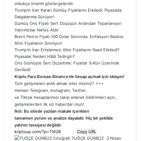
oldukça önemli göstergelerdir.
Trump’ın İran Kararı Gümüş Fiyatlarını Etkiledi: Piyasada
Dalgalanma Sürüyor!
Gümüş Ons Fiyatı Sert Düşüşün Ardından Toparlanıyor:
Yatırımcılar Nefes Aldı!
Brent Petrol Fiyatı 100 Dolar Sınırında: Enflasyon Baskısı
Altın Fiyatlarını Sınırlıyor!
Trump’ın İran Ertelemesi Altın Fiyatlarını Nasıl Etkiledi?
Piyasalar Neden Hâlâ Tedirgin?
Ons Gümüşte Sert Düzeltme: Fiyatlar %4’ün Üzerinde
Geriledi!
Kripto Para Borsası Binance’de hesap açmak için tıklayın!
Tüm gelişmeleri anlık almak ister misiniz? >>>
Hemen
Telegram
,
Instagram
,
Twitter
,
ve
Tiktok
hesaplarımızı takip ederek bildirimleri açın,
gelişmelerden ilk siz haberdar olun!
Not: Bu sitede yazılan makale içerikleri
tamamen
yorum
ve analize dayalıdır. Hiç bir şekilde
yatırım tavsiyesi değildir.
Copy URL
Bir
TUĞÇE GÜRBÜZ
3 Nisan