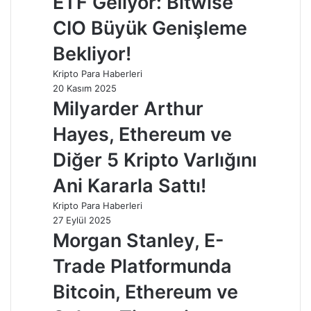
ETF Geliyor: Bitwise
CIO Büyük Genişleme
Bekliyor!
Kripto Para Haberleri
20 Kasım 2025
Milyarder Arthur
Hayes, Ethereum ve
Diğer 5 Kripto Varlığını
Ani Kararla Sattı!
Kripto Para Haberleri
27 Eylül 2025
Morgan Stanley, E-
Trade Platformunda
Bitcoin, Ethereum ve