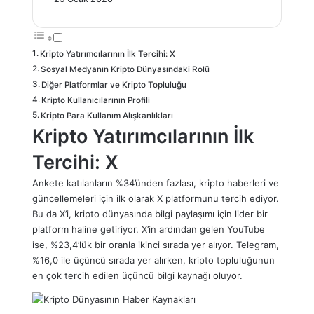
Kripto Yatırımcılarının İlk Tercihi: X
Sosyal Medyanın Kripto Dünyasındaki Rolü
Diğer Platformlar ve Kripto Topluluğu
Kripto Kullanıcılarının Profili
Kripto Para Kullanım Alışkanlıkları
Kripto Yatırımcılarının İlk
Tercihi: X
Ankete katılanların %34’ünden fazlası, kripto haberleri ve
güncellemeleri için ilk olarak X platformunu tercih ediyor.
Bu da X’i, kripto dünyasında bilgi paylaşımı için lider bir
platform haline getiriyor. X’in ardından gelen YouTube
ise, %23,4’lük bir oranla ikinci sırada yer alıyor. Telegram,
%16,0 ile üçüncü sırada yer alırken, kripto topluluğunun
en çok tercih edilen üçüncü bilgi kaynağı oluyor.