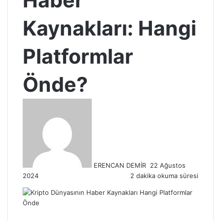
Haber
Kaynakları: Hangi
Platformlar
Önde?
Bir
e-
posta
göndermek
ERENCAN DEMİR
22 Ağustos
2024
2 dakika okuma süresi