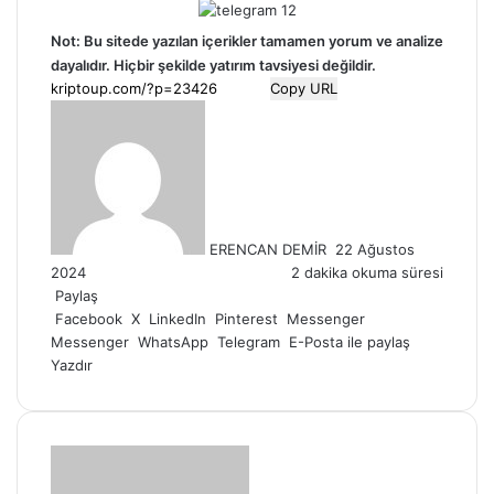
Not: Bu sitede yazılan içerikler tamamen
yorum
ve analize
dayalıdır. Hiçbir şekilde yatırım tavsiyesi değildir.
Copy URL
Bir
e-
posta
göndermek
ERENCAN DEMİR
22 Ağustos
2024
2 dakika okuma süresi
Paylaş
Facebook
X
LinkedIn
Pinterest
Messenger
Messenger
WhatsApp
Telegram
E-Posta ile paylaş
Yazdır