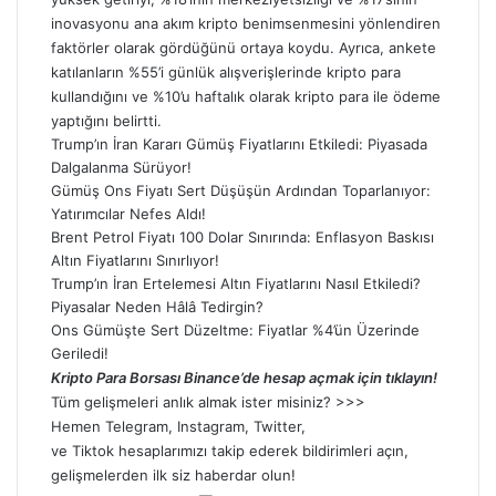
inovasyonu ana akım kripto benimsenmesini yönlendiren
faktörler olarak gördüğünü ortaya koydu. Ayrıca, ankete
katılanların %55’i günlük alışverişlerinde kripto para
kullandığını ve %10’u haftalık olarak kripto para ile ödeme
yaptığını belirtti.
Trump’ın İran Kararı Gümüş Fiyatlarını Etkiledi: Piyasada
Dalgalanma Sürüyor!
Gümüş Ons Fiyatı Sert Düşüşün Ardından Toparlanıyor:
Yatırımcılar Nefes Aldı!
Brent Petrol Fiyatı 100 Dolar Sınırında: Enflasyon Baskısı
Altın Fiyatlarını Sınırlıyor!
Trump’ın İran Ertelemesi Altın Fiyatlarını Nasıl Etkiledi?
Piyasalar Neden Hâlâ Tedirgin?
Ons Gümüşte Sert Düzeltme: Fiyatlar %4’ün Üzerinde
Geriledi!
Kripto Para Borsası Binance’de hesap açmak için tıklayın!
Tüm gelişmeleri anlık almak ister misiniz? >>>
Hemen
Telegram
,
Instagram
,
Twitter
,
ve
Tiktok
hesaplarımızı takip ederek bildirimleri açın,
gelişmelerden ilk siz haberdar olun!