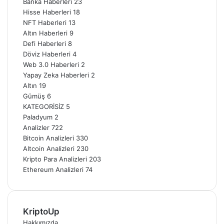
Banka Haberleri
23
Hisse Haberleri
18
NFT Haberleri
13
Altın Haberleri
9
Defi Haberleri
8
Döviz Haberleri
4
Web 3.0 Haberleri
2
Yapay Zeka Haberleri
2
Altın
19
Gümüş
6
KATEGORİSİZ
5
Paladyum
2
Analizler
722
Bitcoin Analizleri
330
Altcoin Analizleri
230
Kripto Para Analizleri
203
Ethereum Analizleri
74
KriptoUp
Hakkımızda