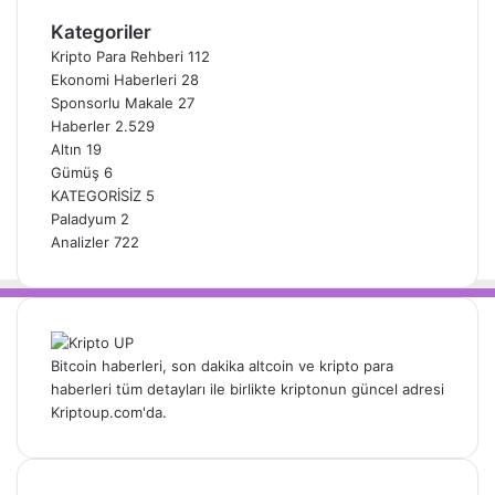
Kategoriler
Kripto Para Rehberi
112
Ekonomi Haberleri
28
Sponsorlu Makale
27
Haberler
2.529
Altın
19
Gümüş
6
KATEGORİSİZ
5
Paladyum
2
Analizler
722
Bitcoin haberleri, son dakika altcoin ve kripto para
haberleri tüm detayları ile birlikte kriptonun güncel adresi
Kriptoup.com'da.