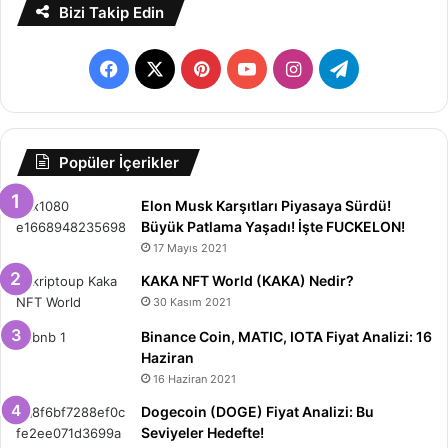
Bizi Takip Edin
Facebook
X
Pinterest
YouTube
Instagram
Telegram
Popüler İçerikler
Elon Musk Karşıtları Piyasaya Sürdü!
Büyük Patlama Yaşadı! İşte FUCKELON!
17 Mayıs 2021
KAKA NFT World (KAKA) Nedir?
30 Kasım 2021
Binance Coin, MATIC, IOTA Fiyat Analizi: 16
Haziran
16 Haziran 2021
Dogecoin (DOGE) Fiyat Analizi: Bu
Seviyeler Hedefte!