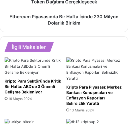
Token Dağıtımı Gerçekleşecek
Kullanıcıları
İçin
Ethereum
Ocak
Ethereum Piyasasında Bir Hafta İçinde 230 Milyon
Piyasasında
2024'te
Dolarlık Birikim
Bir
Jüpiter
Hafta
Token
İçinde
Dağıtımı
230
Gerçekleşecek
İlgili Makaleler
Milyon
Dolarlık
Birikim
Kripto Para Sektöründe Kritik
Bir Hafta: ABD’de 3 Önemli
Kripto Para Piyasası: Merkez
Gelişme Bekleniyor
Bankası Konuşmaları ve
Enflasyon Raporları
19 Mayıs 2024
Belirsizlik Yarattı
13 Mayıs 2024