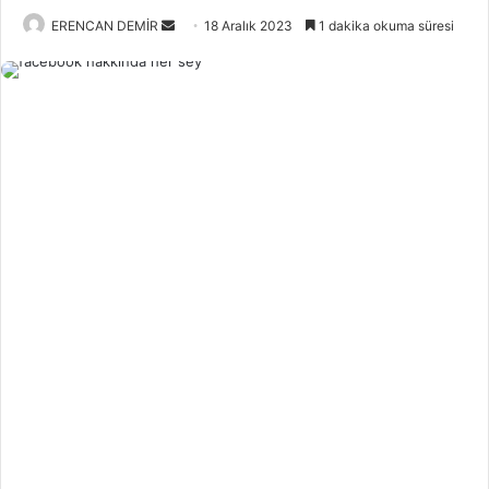
Bir
ERENCAN DEMİR
18 Aralık 2023
1 dakika okuma süresi
e-
posta
göndermek