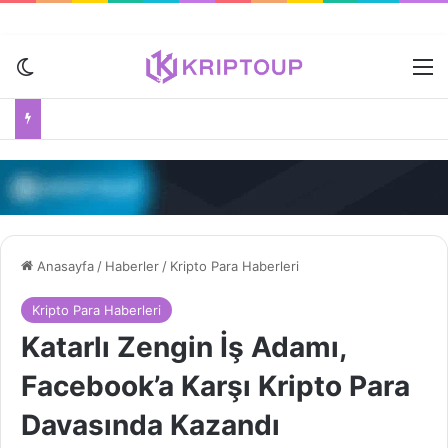
Dış görünümü değiştir
M
Anasayfa
/
Haberler
/
Kripto Para Haberleri
Kripto Para Haberleri
Katarlı Zengin İş Adamı,
Facebook’a Karşı Kripto Para
Davasında Kazandı