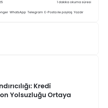
25
1 dakika okuma süresi
enger
WhatsApp
Telegram
E-Posta ile paylaş
Yazdır
dırıcılığı: Kredi
k Fon Yolsuzluğu Ortaya