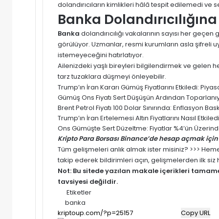
dolandırıcıların kimlikleri hâlâ tespit edilemedi ve se
Banka Dolandırıcılığına
Banka
dolandırıcılığı vakalarının sayısı her geçen g
görülüyor. Uzmanlar, resmi kurumların asla şifreli 
istemeyeceğini hatırlatıyor.
Ailenizdeki yaşlı bireyleri bilgilendirmek ve gele
tarz tuzaklara düşmeyi önleyebilir.
Trump’ın İran Kararı Gümüş Fiyatlarını Etkiledi: Pi
Gümüş Ons Fiyatı Sert Düşüşün Ardından Toparlanıyor
Brent Petrol Fiyatı 100 Dolar Sınırında: Enflasyon Baskısı
Trump’ın İran Ertelemesi Altın Fiyatlarını Nasıl Etki
Ons Gümüşte Sert Düzeltme: Fiyatlar %4’ün Üzerinde
Kripto Para Borsası Binance’de hesap açmak için 
Tüm gelişmeleri anlık almak ister misiniz? >>> He
takip ederek bildirimleri açın, gelişmelerden ilk si
Not: Bu sitede yazılan makale içerikleri tama
tavsiyesi değildir.
Etiketler
banka
Copy URL