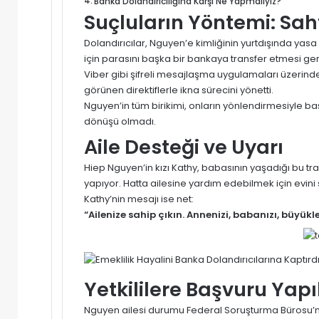
Banka Dolandırıcılığına Karşı Ne Yapmalıyız?
Suçluların Yöntemi: Saht
Dolandırıcılar, Nguyen’e kimliğinin yurtdışında yasa
için parasını başka bir bankaya transfer etmesi gere
Viber gibi şifreli mesajlaşma uygulamaları üzerinde
görünen direktiflerle ikna sürecini yönetti.
Nguyen’in tüm birikimi, onların yönlendirmesiyle baş
dönüşü olmadı.
Aile Desteği ve Uyarı
Hiep Nguyen’in kızı Kathy, babasının yaşadığı bu t
yapıyor. Hatta ailesine yardım edebilmek için evini
Kathy’nin mesajı ise net:
“Ailenize sahip çıkın. Annenizi, babanızı, büyükl
Yetkililere Başvuru Yapı
Nguyen ailesi durumu Federal Soruşturma Bürosu’na 