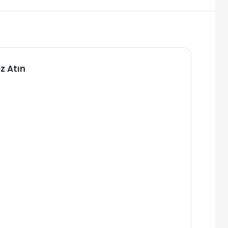
z Atın
alı