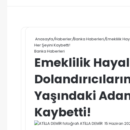
Anasayfa
/
Haberler
/
Banka Haberleri
/
Emeklilik Hay
Her Şeyini Kaybetti!
Banka Haberleri
Emeklilik Hayal
Dolandırıcıları
Yaşındaki Adam
Kaybetti!
Bir
ATİLLA DEMİR
15 Haziran 20
e-