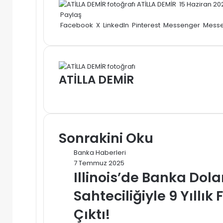
Bir
ATİLLA DEMİR
15 Haziran 20
e-
Paylaş
posta
Facebook
X
LinkedIn
Pinterest
Messenger
Mess
göndermek
ATİLLA DEMİR
Web
sitesi
Sonrakini Oku
Banka Haberleri
7 Temmuz 2025
Illinois’de Banka Dolan
Sahteciliğiyle 9 Yıllı
Çıktı!