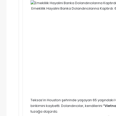
posta
Emeklilik Hayalini Banka Dolandırıcılarına Kaptırdı:
göndermek
Teksas’ın Houston şehrinde yaşayan 65 yaşındaki H
birikimini kaybetti. Dolandırıcılar, kendilerini
“Vietn
tuzağa düşürdü.