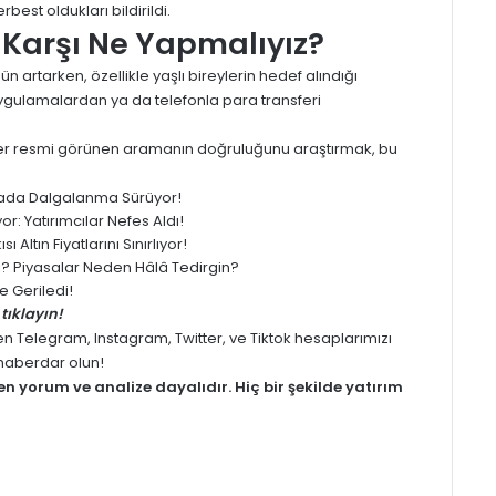
rbest oldukları bildirildi.
 Karşı Ne Yapmalıyız?
ün artarken, özellikle yaşlı bireylerin hedef alındığı
uygulamalardan ya da telefonla para transferi
n her resmi görünen aramanın doğruluğunu araştırmak, bu
yasada Dalgalanma Sürüyor!
: Yatırımcılar Nefes Aldı!
 Altın Fiyatlarını Sınırlıyor!
ledi? Piyasalar Neden Hâlâ Tedirgin?
 Geriledi!
tıklayın!
men
Telegram
,
Instagram
,
Twitter
, ve
Tiktok
hesaplarımızı
z haberdar olun!
men
yorum
ve analize dayalıdır. Hiç bir şekilde yatırım