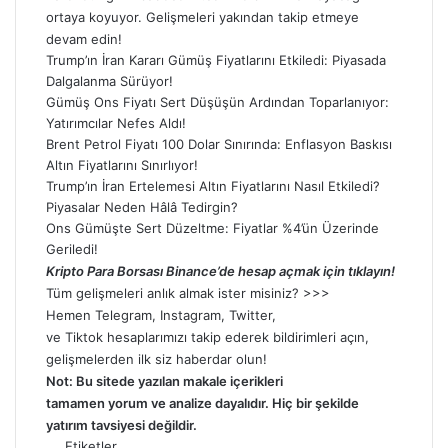
ortaya koyuyor. Gelişmeleri yakından takip etmeye
devam edin!
Trump’ın İran Kararı Gümüş Fiyatlarını Etkiledi: Piyasada
Dalgalanma Sürüyor!
Gümüş Ons Fiyatı Sert Düşüşün Ardından Toparlanıyor:
Yatırımcılar Nefes Aldı!
Brent Petrol Fiyatı 100 Dolar Sınırında: Enflasyon Baskısı
Altın Fiyatlarını Sınırlıyor!
Trump’ın İran Ertelemesi Altın Fiyatlarını Nasıl Etkiledi?
Piyasalar Neden Hâlâ Tedirgin?
Ons Gümüşte Sert Düzeltme: Fiyatlar %4’ün Üzerinde
Geriledi!
Kripto Para Borsası Binance’de hesap açmak için tıklayın!
Tüm gelişmeleri anlık almak ister misiniz? >>>
Hemen
Telegram
,
Instagram
,
Twitter
,
ve
Tiktok
hesaplarımızı takip ederek bildirimleri açın,
gelişmelerden ilk siz haberdar olun!
Not: Bu sitede yazılan makale içerikleri
tamamen
yorum
ve analize dayalıdır. Hiç bir şekilde
yatırım tavsiyesi değildir.
Etiketler