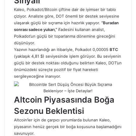
Sinyali
Kaleo, Polkadot/Bitcoin çiftine dair de iyimser bir tablo
çiziyor. Analiste göre, DOT önemli bir destek seviyesine
ulaşarak güçlü bir sıçrama için hazırlık yapıyor.
“Buradan
sonrası sadece yukarı,”
ifadesini kullanan analist,
Polkadot’un güçlü bir toparlanma dönemine gireceğini
düşünüyor.
Yazının hazırlandığı an itibariyle, Polkadot 0,00005
BTC
(yaklaşık 4,81 $) seviyesinde işlem görüyor. Bu seviyenin
güçlü bir destek noktası olduğunu belirten Kaleo, DOT’un
önümüzdeki süreçte pozitif bir fiyat hareketi
sergileyeceğine inanıyor.
Altcoin Piyasasında Boğa
Sezonu Beklentisi
Altcoin’ler için de çarpıcı yorumlarda bulunan Kaleo,
piyasanın henüz gerçek bir boğa koşusuna başlamadığını
savunuyor.