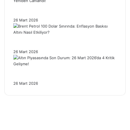
Gram Altın Fiyatlarında Makas Daralıyor:
Fiziki Talep Yeniden Canlandı!
26 Mart 2026
Brent Petrol 100 Dolar Sınırında: Enflasyon
Baskısı Altını Nasıl Etkiliyor?
26 Mart 2026
Altın Piyasasında Son Durum: 26 Mart
2026’da 4 Kritik Gelişme!
26 Mart 2026
Facebook
X
Pinterest
YouTube
Instagram
Telegram