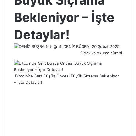
Büyük Sıçrama
Bekleniyor – İşte
Detaylar!
Bir
DENİZ BÜŞRA
20 Şubat 2025
e-
2 dakika okuma süresi
posta
göndermek
Bitcoin’de Sert Düşüş Öncesi Büyük Sıçrama Bekleniyor
– İşte Detaylar!