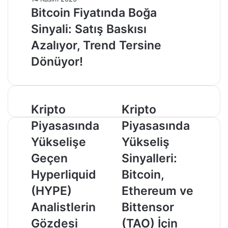
Bitcoin Fiyatında Boğa
Sinyali: Satış Baskısı
Azalıyor, Trend Tersine
Dönüyor!
Kripto
Kripto
Kripto
Kripto
Piyasasında
Piyasasında
Piyasasında
Piyasasında
Yükselişe
Yükseliş
Geçen
Sinyalleri:
Yükselişe
Yükseliş
Hyperliquid
Bitcoin,
Geçen
Sinyalleri:
(HYPE)
Ethereum
Analistlerin
ve
Hyperliquid
Bitcoin,
Gözdesi
Bittensor
(HYPE)
Ethereum ve
Oldu!
(TAO)
İçin
Analistlerin
Bittensor
Yeni
Gözdesi
(TAO) İçin
Zirveler