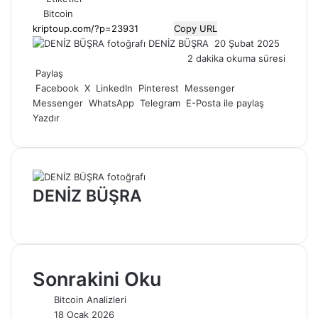
Bitcoin
Copy URL
Bir
DENİZ BÜŞRA
20 Şubat 2025
e-
2 dakika okuma süresi
posta
Paylaş
göndermek
Facebook
X
LinkedIn
Pinterest
Messenger
Messenger
WhatsApp
Telegram
E-Posta ile paylaş
Yazdır
DENİZ BÜŞRA
Web
sitesi
Sonrakini Oku
Bitcoin Analizleri
18 Ocak 2026