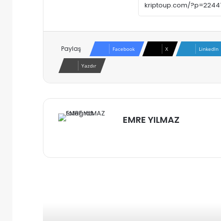
Paylaş
Facebook
X
LinkedIn
Yazdır
EMRE YILMAZ
Web
sitesi
Sonrakini Oku