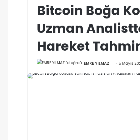
Bitcoin Boğa K
Uzman Analistt
Hareket Tahmin
Bir
EMRE YILMAZ
5 Mayıs 20
e-
posta
göndermek