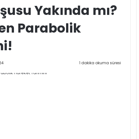
oşusu Yakında mı?
en Parabolik
i!
24
1 dakika okuma süresi