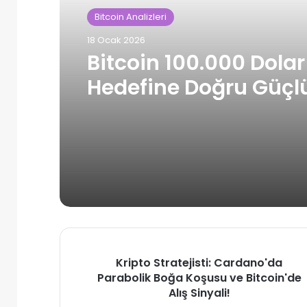
Bitcoin Analizleri
18 Ocak 2026
Bitcoin 100.000 Dolar
Hedefine Doğru Güçl
İlerliyor!
Kripto
Kripto Stratejisti: Cardano'da
Stratejisti:
Parabolik Boğa Koşusu ve Bitcoin'de
Cardano'da
Alış Sinyali!
Parabolik