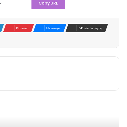
Copy URL
Pinterest
Messenger
E-Posta ile paylaş
Bitcoin 100.000 Dolar Hedefine
Doğru Güçlü İlerliyor!
Ünlü Analistten Bitcoin İçin 400.000
Dolar Senaryosu: Uzun Vadeli
Yükseliş Sinyali!
Michaël van de Poppe: Bitcoin İçin
100.000 Dolar Hedefi Yakın Olabilir!
Ünlü Analistten Çarpıcı Bitcoin
Tahmini: 2026’da Piyasaları Alt Üst
Edebilir!