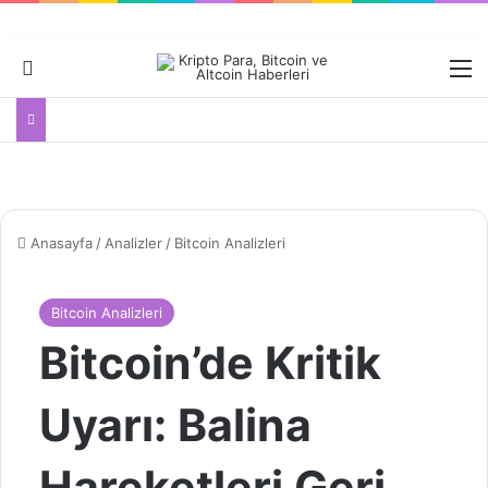
Dış görünümü değiştir
M
Anasayfa
/
Analizler
/
Bitcoin Analizleri
Bitcoin Analizleri
Bitcoin’de Kritik
Uyarı: Balina
Hareketleri Geri