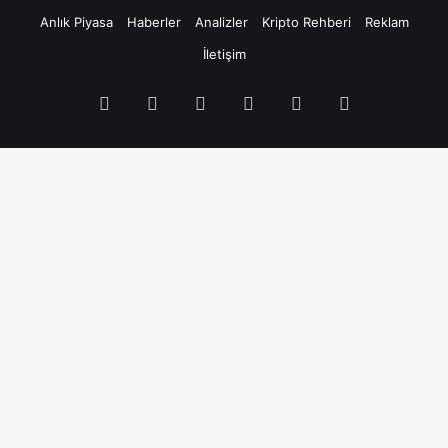
Anlık Piyasa
Haberler
Analizler
Kripto Rehberi
Reklam
İletişim
Facebook
X
Pinterest
YouTube
Instagram
Telegram