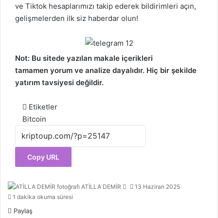
ve
Tiktok
hesaplarımızı takip ederek bildirimleri açın,
gelişmelerden ilk siz haberdar olun!
Not: Bu sitede yazılan makale içerikleri
tamamen
yorum
ve analize dayalıdır. Hiç bir şekilde
yatırım tavsiyesi değildir.
Etiketler
Bitcoin
Copy URL
Bir
ATİLLA DEMİR
13 Haziran 2025
e-
1 dakika okuma süresi
posta
Paylaş
göndermek