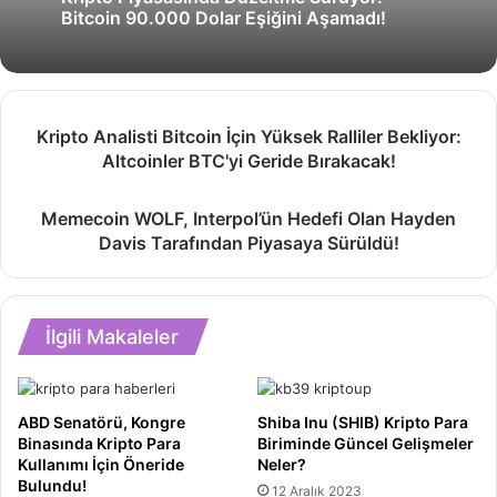
Bitcoin 90.000 Dolar Eşiğini Aşamadı!
Kripto
Kripto Analisti Bitcoin İçin Yüksek Ralliler Bekliyor:
Analisti
Altcoinler BTC'yi Geride Bırakacak!
Bitcoin
İçin
Memecoin
Yüksek
Memecoin WOLF, Interpol’ün Hedefi Olan Hayden
WOLF,
Ralliler
Davis Tarafından Piyasaya Sürüldü!
Interpol’ün
Bekliyor:
Hedefi
Altcoinler
Olan
BTC'yi
Hayden
Geride
İlgili Makaleler
Davis
Bırakacak!
Tarafından
Piyasaya
Sürüldü!
ABD Senatörü, Kongre
Shiba Inu (SHIB) Kripto Para
Binasında Kripto Para
Biriminde Güncel Gelişmeler
Kullanımı İçin Öneride
Neler?
Bulundu!
12 Aralık 2023