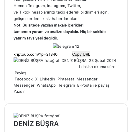
Hemen
Telegram
,
Instagram
,
Twitter
,
ve
Tiktok
hesaplarımızı takip ederek bildirimleri açın,
gelişmelerden ilk siz haberdar olun!
Not: Bu sitede yazılan makale içerikleri
tamamen
yorum
ve analize dayalıdır. Hiç bir şekilde
yatırım tavsiyesi değildir.
Copy URL
Bir
DENİZ BÜŞRA
23 Şubat 2024
e-
1 dakika okuma süresi
posta
Paylaş
göndermek
Facebook
X
LinkedIn
Pinterest
Messenger
Messenger
WhatsApp
Telegram
E-Posta ile paylaş
Yazdır
DENİZ BÜŞRA
Web