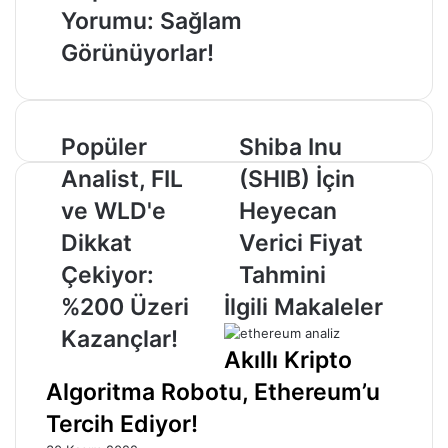
Yorumu: Sağlam
Görünüyorlar!
Popüler
Shiba
Popüler
Shiba Inu
Analist,
Inu
Analist, FIL
(SHIB) İçin
FIL
(SHIB)
ve
İçin
ve WLD'e
Heyecan
WLD'e
Heyecan
Dikkat
Verici Fiyat
Dikkat
Verici
Çekiyor:
Fiyat
Çekiyor:
Tahmini
%200
Tahmini
%200 Üzeri
İlgili Makaleler
Üzeri
Kazançlar!
Kazançlar!
Akıllı Kripto
Algoritma Robotu, Ethereum’u
Tercih Ediyor!