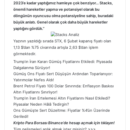
2023’e kadar yaptığımız hamleye çok benziyor… Stacks,
önemli hareketler yapma ve potansiyel olarak bu
döngünün oyuncusu olma potansiyeline sahip, buradaki
büyük anlatı. Genel olarak çok daha büyük hareketler
yaptığını gördük.”
Yazının yazıldığı sırada STX, 6 Şubat kapanış fiyatı olan
1,13 $’dan %75 civarında artışla 2,63 $’dan işlem
görmektedir.
Trump’ın İran Kararı Gümüş Fiyatlarını Etkiledi: Piyasada
Dalgalanma Sürüyor!
Gümüş Ons Fiyatı Sert Düşüşün Ardından Toparlanıyor:
Yatırımcılar Nefes Aldı!
Brent Petrol Fiyatı 100 Dolar Sınırında: Enflasyon Baskısı
Altın Fiyatlarını Sınırlıyor!
Trump’ın İran Ertelemesi Altın Fiyatlarını Nasıl Etkiledi?
Piyasalar Neden Hâlâ Tedirgin?
Ons Gümüşte Sert Düzeltme: Fiyatlar %4’ün Üzerinde
Geriledi!
Kripto Para Borsası Binance’de hesap açmak için tıklayın!
Tüm gelişmeleri anlık almak ister misiniz? >>>