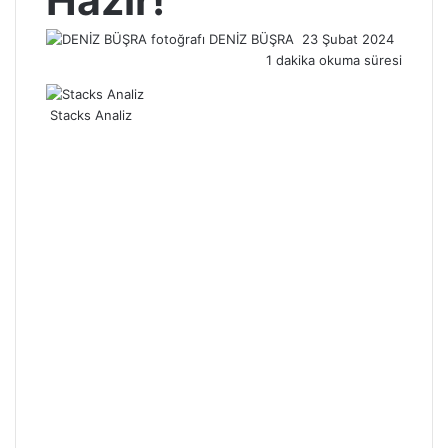
Hazır!
Bir
DENİZ BÜŞRA
23 Şubat 2024
e-
1 dakika okuma süresi
posta
göndermek
Stacks Analiz