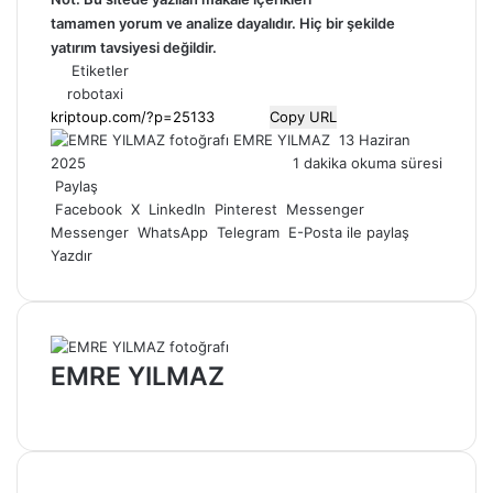
tamamen
yorum
ve analize dayalıdır. Hiç bir şekilde
yatırım tavsiyesi değildir.
Etiketler
robotaxi
Copy URL
Bir
EMRE YILMAZ
13 Haziran
e-
2025
1 dakika okuma süresi
posta
Paylaş
göndermek
Facebook
X
LinkedIn
Pinterest
Messenger
Messenger
WhatsApp
Telegram
E-Posta ile paylaş
Yazdır
EMRE YILMAZ
Web
sitesi