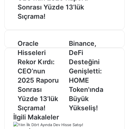
Sonrası Yüzde 13’lük
Sıçrama!
Oracle
Binance,
Oracle
Binance,
Hisseleri
DeFi
Hisseleri
DeFi
Rekor
Desteğini
Kırdı:
Genişletti:
Rekor Kırdı:
Desteğini
CEO’nun
HOME
CEO’nun
Genişletti:
2025
Token'ında
Raporu
Büyük
2025 Raporu
HOME
Sonrası
Yükseliş!
Sonrası
Token'ında
Yüzde
13’lük
Yüzde 13’lük
Büyük
Sıçrama!
Sıçrama!
Yükseliş!
İlgili Makaleler