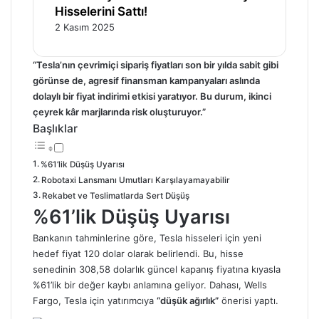
Hisselerini Sattı!
2 Kasım 2025
“Tesla’nın çevrimiçi sipariş fiyatları son bir yılda sabit gibi
görünse de, agresif finansman kampanyaları aslında
dolaylı bir fiyat indirimi etkisi yaratıyor. Bu durum, ikinci
çeyrek kâr marjlarında risk oluşturuyor.”
Başlıklar
%61’lik Düşüş Uyarısı
Robotaxi Lansmanı Umutları Karşılayamayabilir
Rekabet ve Teslimatlarda Sert Düşüş
%61’lik Düşüş Uyarısı
Bankanın tahminlerine göre, Tesla hisseleri için yeni
hedef fiyat 120 dolar olarak belirlendi. Bu, hisse
senedinin 308,58 dolarlık güncel kapanış fiyatına kıyasla
%61’lik bir değer kaybı anlamına geliyor. Dahası, Wells
Fargo, Tesla için yatırımcıya
“düşük ağırlık”
önerisi yaptı.