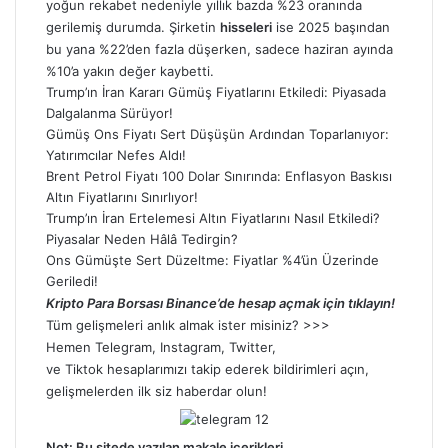
yoğun rekabet nedeniyle yıllık bazda %23 oranında
gerilemiş durumda. Şirketin
hisseleri
ise 2025 başından
bu yana %22’den fazla düşerken, sadece haziran ayında
%10’a yakın değer kaybetti.
Trump’ın İran Kararı Gümüş Fiyatlarını Etkiledi: Piyasada
Dalgalanma Sürüyor!
Gümüş Ons Fiyatı Sert Düşüşün Ardından Toparlanıyor:
Yatırımcılar Nefes Aldı!
Brent Petrol Fiyatı 100 Dolar Sınırında: Enflasyon Baskısı
Altın Fiyatlarını Sınırlıyor!
Trump’ın İran Ertelemesi Altın Fiyatlarını Nasıl Etkiledi?
Piyasalar Neden Hâlâ Tedirgin?
Ons Gümüşte Sert Düzeltme: Fiyatlar %4’ün Üzerinde
Geriledi!
Kripto Para Borsası Binance’de hesap açmak için tıklayın!
Tüm gelişmeleri anlık almak ister misiniz? >>>
Hemen
Telegram
,
Instagram
,
Twitter
,
ve
Tiktok
hesaplarımızı takip ederek bildirimleri açın,
gelişmelerden ilk siz haberdar olun!
Not: Bu sitede yazılan makale içerikleri