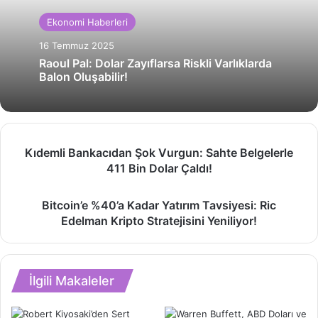
Ekonomi Haberleri
16 Temmuz 2025
Raoul Pal: Dolar Zayıflarsa Riskli Varlıklarda
Balon Oluşabilir!
Kıdemli
Kıdemli Bankacıdan Şok Vurgun: Sahte Belgelerle
Bankacıdan
411 Bin Dolar Çaldı!
Şok
Vurgun:
Bitcoin’e
Sahte
Bitcoin’e %40’a Kadar Yatırım Tavsiyesi: Ric
%40’a
Belgelerle
Edelman Kripto Stratejisini Yeniliyor!
Kadar
411
Yatırım
Bin
Tavsiyesi:
Dolar
Ric
Çaldı!
İlgili Makaleler
Edelman
Kripto
Stratejisini