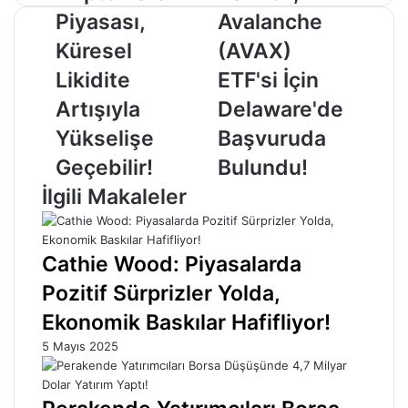
Para
Avalanche
Piyasası,
Avalanche
Piyasası,
(AVAX)
Küresel
ETF'si
Küresel
(AVAX)
Likidite
İçin
Likidite
ETF'si İçin
Artışıyla
Delaware'de
Yükselişe
Başvuruda
Artışıyla
Delaware'de
Geçebilir!
Bulundu!
Yükselişe
Başvuruda
Geçebilir!
Bulundu!
İlgili Makaleler
Cathie Wood: Piyasalarda
Pozitif Sürprizler Yolda,
Ekonomik Baskılar Hafifliyor!
5 Mayıs 2025