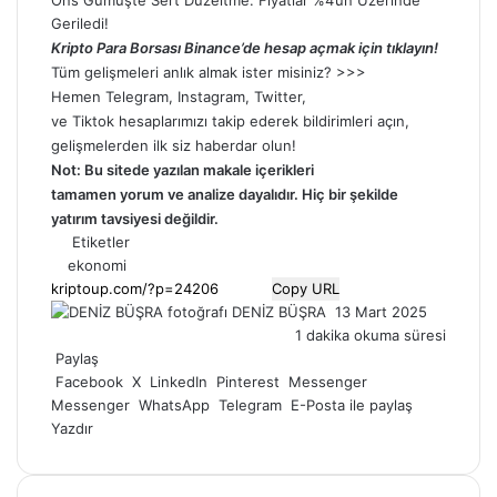
Geriledi!
Kripto Para Borsası Binance’de hesap açmak için tıklayın!
Tüm gelişmeleri anlık almak ister misiniz? >>>
Hemen
Telegram
,
Instagram
,
Twitter
,
ve
Tiktok
hesaplarımızı takip ederek bildirimleri açın,
gelişmelerden ilk siz haberdar olun!
Not: Bu sitede yazılan makale içerikleri
tamamen
yorum
ve analize dayalıdır. Hiç bir şekilde
yatırım tavsiyesi değildir.
Etiketler
ekonomi
Copy URL
Bir
DENİZ BÜŞRA
13 Mart 2025
e-
1 dakika okuma süresi
posta
Paylaş
göndermek
Facebook
X
LinkedIn
Pinterest
Messenger
Messenger
WhatsApp
Telegram
E-Posta ile paylaş
Yazdır