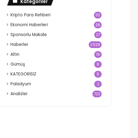
Kategoriler
Kripto Para Rehberi
112
Ekonomi Haberleri
28
Sponsorlu Makale
27
Haberler
2.529
Altın
19
Gümüş
6
KATEGORİSİZ
5
Paladyum
2
Analizler
722