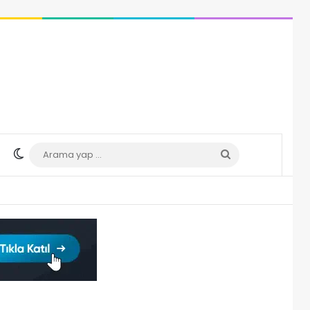
Dış görünümü değiştir
Arama
yap
...