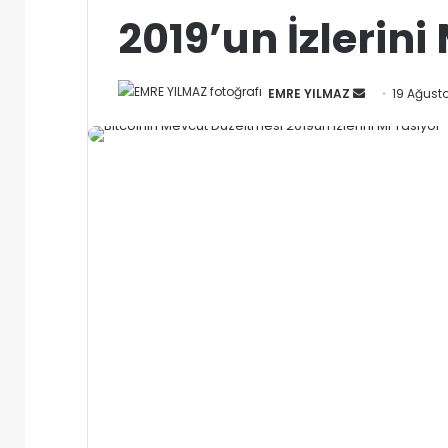
2019’un İzlerini
Bir
EMRE YILMAZ
19 Ağust
e-
posta
göndermek