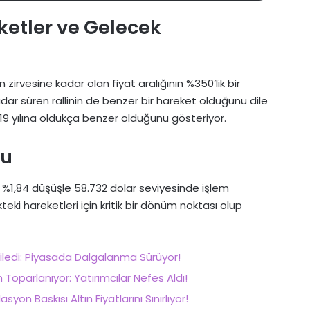
ketler ve Gelecek
zirvesine kadar olan fiyat aralığının %350’lik bir
kadar süren rallinin de benzer bir hareket olduğunu dile
019 yılına oldukça benzer olduğunu gösteriyor.
mu
te %1,84 düşüşle 58.732 dolar seviyesinde işlem
eki hareketleri için kritik bir dönüm noktası olup
tkiledi: Piyasada Dalgalanma Sürüyor!
oparlanıyor: Yatırımcılar Nefes Aldı!
asyon Baskısı Altın Fiyatlarını Sınırlıyor!