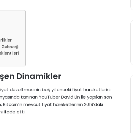
likler
 Geleceği
klentileri
işen Dinamikler
i fiyat düzeltmesinin beş yıl önceki fiyat hareketlerini
dünyasında tanınan YouTuber David Lin ile yapılan son
 Bitcoin’in mevcut fiyat hareketlerinin 2019’daki
ı ifade etti.