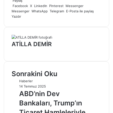
posta
Paylaş
göndermek
Facebook
X
LinkedIn
Pinterest
Messenger
Messenger
WhatsApp
Telegram
E-Posta ile paylaş
Yazdır
ATİLLA DEMİR
Web
sitesi
Sonrakini Oku
Haberler
14 Temmuz 2025
ABD’nin Dev
Bankaları, Trump’ın
Ticaret Hamleleriyle