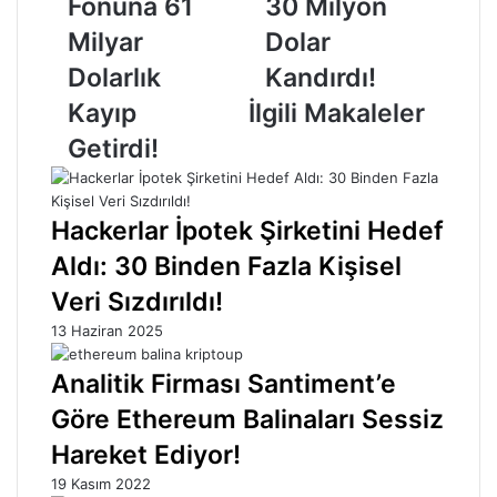
Fonuna 61
30 Milyon
Dolarlık
Kandırdı!
Milyar
Dolar
Kayıp
Getirdi!
Dolarlık
Kandırdı!
Kayıp
İlgili Makaleler
Getirdi!
Hackerlar İpotek Şirketini Hedef
Aldı: 30 Binden Fazla Kişisel
Veri Sızdırıldı!
13 Haziran 2025
Analitik Firması Santiment’e
Göre Ethereum Balinaları Sessiz
Hareket Ediyor!
19 Kasım 2022