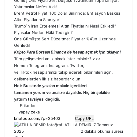
Gümüş Ons Fiyatı Sert Düşüşün Ardından Toparlanıyor:
Yatırımcılar Nefes Aldı!
Brent Petrol Fiyatı 100 Dolar Sınırında: Enflasyon Baskısı
Altın Fiyatlarını Sınırlıyor!
Trump’ın İran Ertelemesi Altın Fiyatlarını Nasıl Etkiledi?
Piyasalar Neden Hâlâ Tedirgin?
Ons Gümüşte Sert Düzeltme: Fiyatlar %4’ün Üzerinde
Geriledi!
Kripto Para Borsası Binance’de hesap açmak için tıklayın!
Tüm gelişmeleri anlık almak ister misiniz? >>>
Hemen
Telegram
,
Instagram
,
Twitter
,
ve
Tiktok
hesaplarımızı takip ederek bildirimleri açın,
gelişmelerden ilk siz haberdar olun!
Not: Bu sitede yazılan makale içerikleri
tamamen
yorum
ve analize dayalıdır. Hiç bir şekilde
yatırım tavsiyesi değildir.
Etiketler
yapay zeka
Copy URL
Bir
ATİLLA DEMİR
7 Temmuz
e-
2025
2 dakika okuma süresi