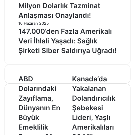
Milyon Dolarlık Tazminat
Anlaşması Onaylandı!
16 Haziran 2025
147.000’den Fazla Amerikalı
Veri İhlali Yaşadı: Sağlık
Şirketi Siber Saldırıya Uğradı!
ABD
Kanada’da
ABD
Kanada’da
Dolarındaki
Yakalanan
Dolarındaki
Yakalanan
Zayıflama,
Dolandırıcılık
Dünyanın
Şebekesi
Zayıflama,
Dolandırıcılık
En
Lideri,
Dünyanın En
Şebekesi
Büyük
Yaşlı
Emeklilik
Amerikalıları
Büyük
Lideri, Yaşlı
Fonuna
30
Emeklilik
Amerikalıları
61
Milyon
Milyar
Dolar