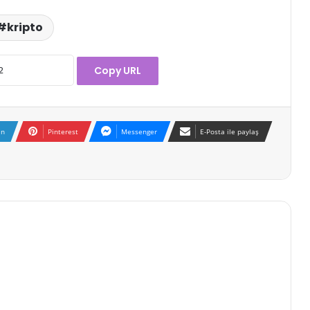
kripto
Copy URL
In
Pinterest
Messenger
E-Posta ile paylaş
Kripto Piyasasında Düzeltme
Sürüyor: Bitcoin 90.000 Dolar Eşiğini
Aşamadı!
BitGo Halka Arz Sürecini Resmen
Başlattı!