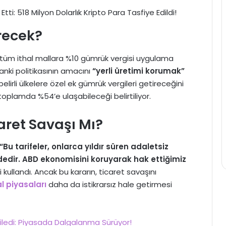
recek?
n tüm ithal mallara %10 gümrük vergisi uygulama
anki politikasının amacını
“yerli üretimi korumak”
lirli ülkelere özel ek gümrük vergileri getireceğini
 toplamda %54’e ulaşabileceği belirtiliyor.
aret Savaşı Mı?
“Bu tarifeler, onlarca yıldır süren adaletsiz
ndedir. ABD ekonomisini koruyarak hak ettiğimiz
i kullandı. Ancak bu kararın, ticaret savaşını
al piyasaları
daha da istikrarsız hale getirmesi
tkiledi: Piyasada Dalgalanma Sürüyor!