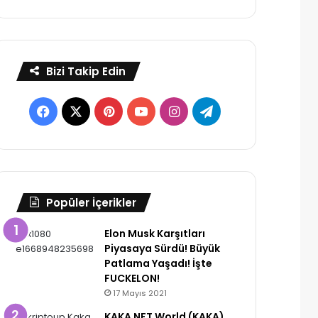
Bizi Takip Edin
Facebook
X
Pinterest
YouTube
Instagram
Telegram
Popüler İçerikler
Elon Musk Karşıtları
Piyasaya Sürdü! Büyük
Patlama Yaşadı! İşte
FUCKELON!
17 Mayıs 2021
KAKA NFT World (KAKA)