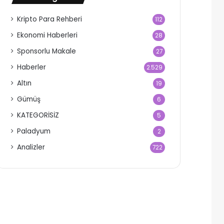
Kripto Para Rehberi
112
Ekonomi Haberleri
28
Sponsorlu Makale
27
Haberler
2.529
Altın
19
Gümüş
6
KATEGORİSİZ
5
Paladyum
2
Analizler
722