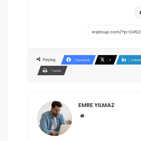
Paylaş
Facebook
X
Linked
Yazdır
EMRE YILMAZ
Web
sitesi