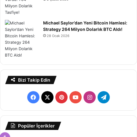
Michael Saylor’dan Yeni Bitcoin Hamlesi:
Strategy 264 Milyon Dolarlık BTC Aldı!
28 Ocak 2026
Bizi Takip Edin
F
X
P
Y
I
T
a
i
o
n
e
c
n
u
s
l
Popüler İçerikler
e
t
T
t
e