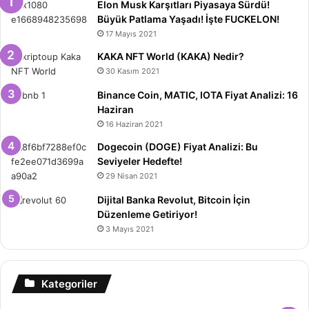
Elon Musk Karşıtları Piyasaya Sürdü!
b
Büyük Patlama Yaşadı! İşte FUCKELON!
e
u
a
g
17 Mayıs 2021
o
r
b
g
r
KAKA NFT World (KAKA) Nedir?
30 Kasım 2021
o
e
e
r
a
Binance Coin, MATIC, IOTA Fiyat Analizi: 16
k
s
a
m
Haziran
16 Haziran 2021
t
m
Dogecoin (DOGE) Fiyat Analizi: Bu
Seviyeler Hedefte!
29 Nisan 2021
Dijital Banka Revolut, Bitcoin İçin
Düzenleme Getiriyor!
3 Mayıs 2021
Kategoriler