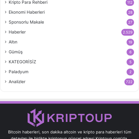
Kripto Para Rehberi
112
Ekonomi Haberleri
28
Sponsorlu Makale
27
Haberler
2.529
Altın
19
Gümüş
6
KATEGORİSİZ
5
Paladyum
2
Analizler
722
Bitcoin haberleri, son dakika altcoin ve kripto para haberleri tüm
detayları ile birlikte kriptonun güncel adresi Kriptoup.com'da.