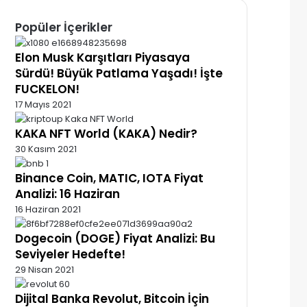
e
b
a
e
Popüler İçerikler
s
e
g
g
t
r
r
Elon Musk Karşıtları Piyasaya
a
a
m
m
Sürdü! Büyük Patlama Yaşadı! İşte
FUCKELON!
17 Mayıs 2021
KAKA NFT World (KAKA) Nedir?
30 Kasım 2021
Binance Coin, MATIC, IOTA Fiyat
Analizi: 16 Haziran
16 Haziran 2021
Dogecoin (DOGE) Fiyat Analizi: Bu
Seviyeler Hedefte!
29 Nisan 2021
Dijital Banka Revolut, Bitcoin İçin