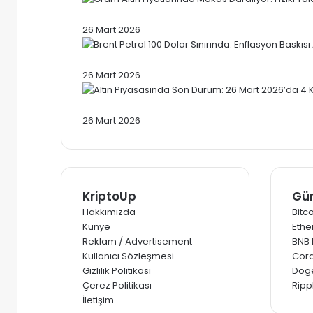
Gram Altın Fiyatlarında Makas Daralıy
26 Mart 2026
Brent Petrol 100 Dolar Sınırında: Enflas
26 Mart 2026
Altın Piyasasında Son Durum: 26 Mart 
26 Mart 2026
KriptoUp
Gün
Hakkımızda
Bitco
Künye
Ethe
Reklam / Advertisement
BNB F
Kullanıcı Sözleşmesi
Cord
Gizlilik Politikası
Doge
Çerez Politikası
Rippl
İletişim