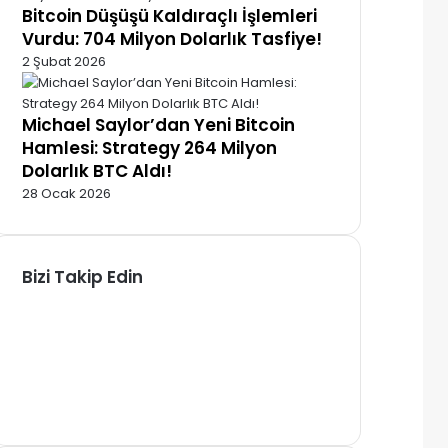
Bitcoin Düşüşü Kaldıraçlı İşlemleri
Vurdu: 704 Milyon Dolarlık Tasfiye!
2 Şubat 2026
Michael Saylor’dan Yeni Bitcoin
Hamlesi: Strategy 264 Milyon
Dolarlık BTC Aldı!
28 Ocak 2026
Bizi Takip Edin
F
a
X
c
P
e
i
Y
b
n
o
I
o
t
u
n
T
o
e
T
s
e
k
r
u
t
l