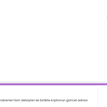
F
X
P
haberleri tüm detayları ile birlikte kriptonun güncel adresi
Y