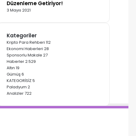
Düzenleme Getiriyor!
3 Mayıs 2021
Kategoriler
Kripto Para Rehberi
112
Ekonomi Haberleri
28
Sponsorlu Makale
27
Haberler
2.529
Altın
19
Gümüş
6
KATEGORİSİZ
5
Paladyum
2
Analizler
722
acebook
interest
ouTube