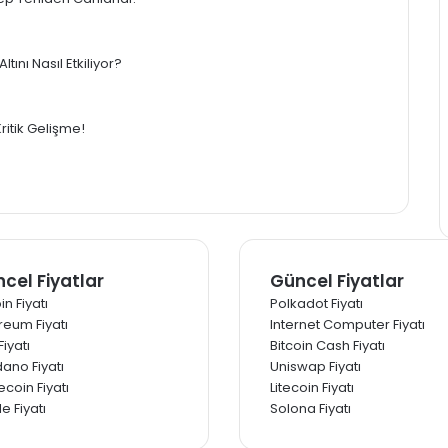
or: Fiziki Talep Yeniden Canlandı!
yon Baskısı Altını Nasıl Etkiliyor?
2026’da 4 Kritik Gelişme!
cel Fiyatlar
Güncel Fiyatlar
in Fiyatı
Polkadot Fiyatı
reum Fiyatı
Internet Computer Fiyatı
iyatı
Bitcoin Cash Fiyatı
ano Fiyatı
Uniswap Fiyatı
coin Fiyatı
Litecoin Fiyatı
e Fiyatı
Solona Fiyatı