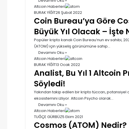
Devamını Oku »
Altcoin Haberleri
BURAK YİĞİT
26 Şubat 2022
Coin Bureau’ya Göre Co
Büyük Yıl Olacak – İşte 
Popüler kripto kanalı Coin Bureau’nun ev sahibi, 2
(ATOM) için yükseliş görünümüne sahip…
Devamını Oku »
Altcoin Haberleri
BURAK YİĞİT
13 Ocak 2022
Analist, Bu Yıl 1 Altcoin
Söyledi!
Yakından takip edilen bir kripto tüccarı, potansiyel ola
ekosistemini izliyor. Altcoin Psycho olarak…
Devamını Oku »
Altcoin Haberleri
TUĞÇE GÜRBÜZ
5 Ekim 2021
Cosmos (ATOM) Nedir?