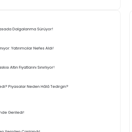
I
T
ı Etkiledi: Piyasada Dalgalanma Sürüyor!
an Toparlanıyor: Yatırımcılar Nefes Aldı!
Enflasyon Baskısı Altın Fiyatlarını Sınırlıyor!
rını Nasıl Etkiledi? Piyasalar Neden Hâlâ
%4’ün Üzerinde Geriledi!