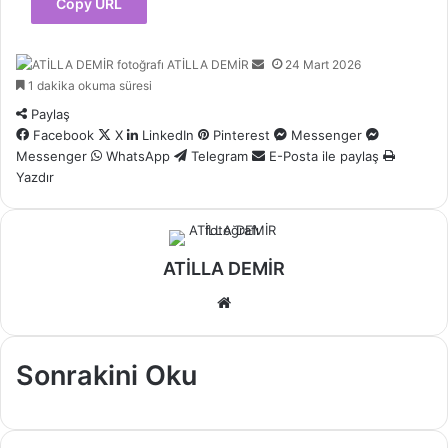
Copy URL
Bir
ATİLLA DEMİR
24 Mart 2026
e-
1 dakika okuma süresi
posta
Paylaş
göndermek
Facebook
X
LinkedIn
Pinterest
Messenger
Messenger
WhatsApp
Telegram
E-Posta ile paylaş
Yazdır
ATİLLA DEMİR
Web
sitesi
Sonrakini Oku