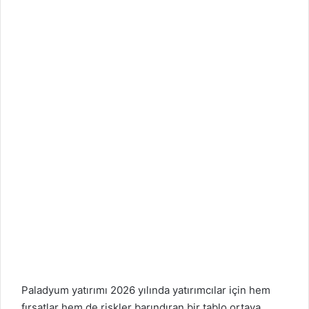
Paladyum yatırımı 2026 yılında yatırımcılar için hem
fırsatlar hem de riskler barındıran bir tablo ortaya