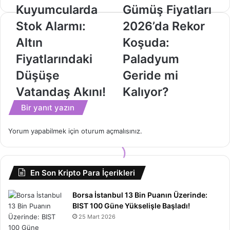
Kuyumcularda
Gümüş
Kuyumcularda
Gümüş Fiyatları
Stok
Fiyatları
Stok Alarmı:
2026’da Rekor
Alarmı:
2026’da
Altın
Rekor
Altın
Koşuda:
Fiyatlarındaki
Koşuda:
Fiyatlarındaki
Paladyum
Düşüşe
Paladyum
Vatandaş
Geride
Düşüşe
Geride mi
Akını!
mi
Vatandaş Akını!
Kalıyor?
Kalıyor?
Bir yanıt yazın
Yorum yapabilmek için
oturum açmalısınız
.
En Son Kripto Para İçerikleri
Borsa İstanbul 13 Bin Puanın Üzerinde:
BIST 100 Güne Yükselişle Başladı!
25 Mart 2026