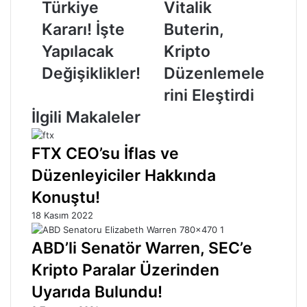
Kararı!
Buterin,
Türkiye
Vitalik
İşte
Kripto
Kararı! İşte
Buterin,
Yapılacak
Düzenlemelerini
Değişiklikler!
Eleştirdi
Yapılacak
Kripto
Değişiklikler!
Düzenlemele
rini Eleştirdi
İlgili Makaleler
FTX CEO’su İflas ve
Düzenleyiciler Hakkında
Konuştu!
18 Kasım 2022
ABD’li Senatör Warren, SEC’e
Kripto Paralar Üzerinden
Uyarıda Bulundu!