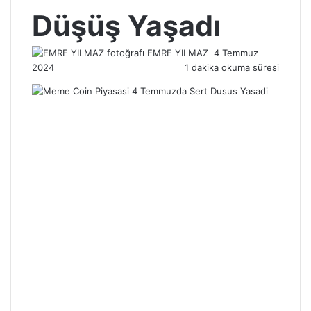
Düşüş Yaşadı
Bir
EMRE YILMAZ
4 Temmuz
e-
2024
1 dakika okuma süresi
posta
göndermek