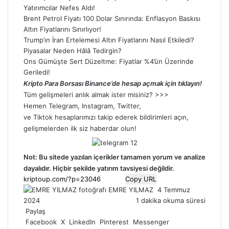
Yatırımcılar Nefes Aldı!
Brent Petrol Fiyatı 100 Dolar Sınırında: Enflasyon Baskısı
Altın Fiyatlarını Sınırlıyor!
Trump’ın İran Ertelemesi Altın Fiyatlarını Nasıl Etkiledi?
Piyasalar Neden Hâlâ Tedirgin?
Ons Gümüşte Sert Düzeltme: Fiyatlar %4’ün Üzerinde
Geriledi!
Kripto Para Borsası Binance’de hesap açmak için tıklayın!
Tüm gelişmeleri anlık almak ister misiniz? >>>
Hemen
Telegram
,
Instagram
,
Twitter
,
ve
Tiktok
hesaplarımızı takip ederek bildirimleri açın,
gelişmelerden ilk siz haberdar olun!
Not: Bu sitede yazılan içerikler tamamen
yorum
ve analize
dayalıdır. Hiçbir şekilde yatırım tavsiyesi değildir.
Copy URL
Bir
EMRE YILMAZ
4 Temmuz
e-
2024
1 dakika okuma süresi
posta
Paylaş
göndermek
Facebook
X
LinkedIn
Pinterest
Messenger