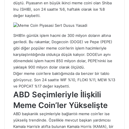
düştü. Piyasanın en büyük ikinci meme coini olan Shiba
Inu (SHIB), son 24 saatte %6, haftalık olarak ise %8
değer kaybetti.
SHIB’in günlük işlem hacmi de 300 milyon doların altına
geriledi. Bu rakamlar, Dogecoin (DOGE) ve Pepe (PEPE)
gibi diğer popüler meme coin’lerin işlem hacimleriyle
karşılaştırıldığında oldukça düşük kalıyor. DOGE’un aynı
dönemdeki işlem hacmi 850 milyon dolar, PEPE’ninki ise
yaklaşık 900 milyon dolar olarak ölçüldü.
Diğer meme coin’lere baktığımızda da benzer bir tablo
görüyoruz. Son 24 saatte WIF %10, FLOKI %11, MEW %13
ve POPCAT %17 değer kaybetti.
ABD Seçimleriyle İlişkili
Meme Coin’ler Yükselişte
ABD başkanlık seçimleriyle bağlantılı meme coin’ler ise
yükseliş trendinde. Özellikle mevcut başkan yardımcısı
Kamala Harris’e atıfta bulunan Kamala Horris (KAMA), bir