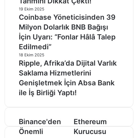
Tahmini Dikkat Çekti!
19 Ekim 2025
Coinbase Yöneticisinden 39
Milyon Dolarlık BNB Bağışı
İçin Uyarı: “Fonlar Hâlâ Talep
Edilmedi”
18 Ekim 2025
Ripple, Afrika’da Dijital Varlık
Saklama Hizmetlerini
Genişletmek İçin Absa Bank
ile İş Birliği Yaptı!
Binance'den
Ethereum
Binance'den
Ethereum
Önemli
Kurucusu
Önemli
Kurucusu
Türkiye
Vitalik