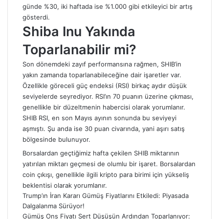
günde %30, iki haftada ise %1.000 gibi etkileyici bir artış
gösterdi.
Shiba Inu Yakında
Toparlanabilir mi?
Son dönemdeki zayıf performansına rağmen, SHIB’in
yakın zamanda toparlanabileceğine dair işaretler var.
Özellikle göreceli güç endeksi (RSI) birkaç aydır düşük
seviyelerde seyrediyor. RSI’ın 70 puanın üzerine çıkması,
genellikle bir düzeltmenin habercisi olarak yorumlanır.
SHIB RSI, en son Mayıs ayının sonunda bu seviyeyi
aşmıştı. Şu anda ise 30 puan civarında, yani aşırı satış
bölgesinde bulunuyor.
Borsalardan geçtiğimiz hafta çekilen SHIB miktarının
yatırılan miktarı geçmesi de olumlu bir işaret. Borsalardan
coin çıkışı, genellikle ilgili kripto para birimi için yükseliş
beklentisi olarak yorumlanır.
Trump’ın İran Kararı Gümüş Fiyatlarını Etkiledi: Piyasada
Dalgalanma Sürüyor!
Gümüş Ons Fiyatı Sert Düşüşün Ardından Toparlanıyor: