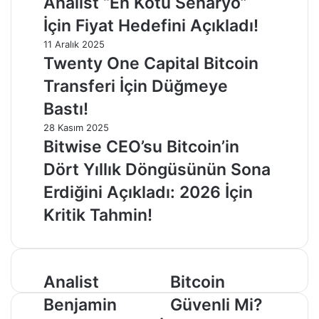
Analist “En Kötü Senaryo”
İçin Fiyat Hedefini Açıkladı!
11 Aralık 2025
Twenty One Capital Bitcoin
Transferi İçin Düğmeye
Bastı!
28 Kasım 2025
Bitwise CEO’su Bitcoin’in
Dört Yıllık Döngüsünün Sona
Erdiğini Açıkladı: 2026 İçin
Kritik Tahmin!
Analist
Bitcoin
Analist
Bitcoin
Benjamin
Güvenli
Benjamin
Güvenli Mi?
Cowen:
Mi?