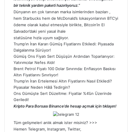
bir teknik yardım paketi hazırlıyoruz.”
Dünyanın en çok tanınan marka isimlerinden bazıları ,
hem Starbucks hem de McDonald’s lokasyonlarının BTC’yi
ödeme olarak kabul etmesiyle birlikte, Bitcoin’in El
Salvador’daki yeni yasal ihale
statüsüne hızla uyum sağlıyor.
Trump’ın İran Kararı Gümüş Fiyatlarını Etkiledi: Piyasada
Dalgalanma Sürüyor!
Gümüş Ons Fiyatı Sert Düşüşün Ardından Toparlanıyor:
Yatırımcılar Nefes Aldı!
Brent Petrol Fiyatı 100 Dolar Sınırında: Enflasyon Baskısı
Altın Fiyatlarını Sınırlıyor!
Trump’ın İran Ertelemesi Altın Fiyatlarını Nasıl Etkiledi?
Piyasalar Neden Hâlâ Tedirgin?
Ons Gümüşte Sert Düzeltme: Fiyatlar %4’ün Üzerinde
Geriledi!
Kripto Para Borsası Binance’de hesap açmak için tıklayın!
Tüm gelişmeleri anlık almak ister misiniz? >>>
Hemen
Telegram
,
Instagram
,
Twitter
,