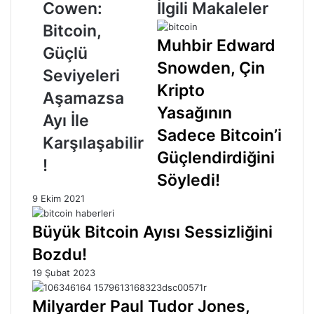
Bitcoin,
Cowen:
İlgili Makaleler
Güçlü
Bitcoin,
Seviyeleri
Muhbir Edward
Aşamazsa
Güçlü
Ayı
Snowden, Çin
Seviyeleri
İle
Kripto
Karşılaşabilir!
Aşamazsa
Yasağının
Ayı İle
Sadece Bitcoin’i
Karşılaşabilir
Güçlendirdiğini
!
Söyledi!
9 Ekim 2021
Büyük Bitcoin Ayısı Sessizliğini
Bozdu!
19 Şubat 2023
Milyarder Paul Tudor Jones,