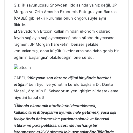
Gizlilik savunucusu Snowden, iddiasında yalnız değil, JP
Morgan ve Orta Amerika Ekonomik Entegrasyon Bankası
(CABEI) gibi etkili kurumlar onun öngörüsüyle aynı
fikirde.
El Salvador’un Bitcoin kullanımından ekonomik olarak
fayda sağlayıp sağlayamayacağından şüphe duymasına
rağmen, JP Morgan hareketin “benzer şekilde
konumlanmış, daha küçük ülkeler arasında daha geniş bir
eğilimin başlangıcı” olabileceğini öne sürdü.
CABEI,
“dünyanın son derece dijita
l bir yönde hareket
ettiğini”
belirtiyor ve yönetim kurulu başkanı Dr. Dante
Mossi , örgütün El Salvador’un yeni girişimini destekleme
niyetini kabul etti.
“Ülkenin ekonomik otoritelerini desteklemek,
kullanıcıların ihtiyaçlarını uyumlu hale getirmek, yasa dışı
faaliyetlerin önlenmesine yardımcı olmak ve finansal
istikrar ve para politikası üzerinde herhangi bir
istenmeyen etkiyi önlemek için uzmanlar öncülüğünde