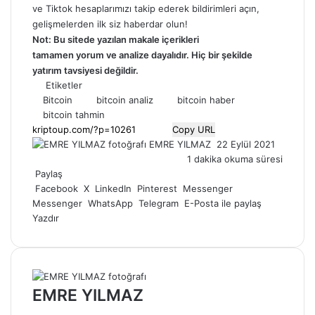
ve
Tiktok
hesaplarımızı takip ederek bildirimleri açın,
gelişmelerden ilk siz haberdar olun!
Not: Bu sitede yazılan makale içerikleri
tamamen
yorum
ve analize dayalıdır. Hiç bir şekilde
yatırım tavsiyesi değildir.
Etiketler
Bitcoin
bitcoin analiz
bitcoin haber
bitcoin tahmin
Copy URL
Bir
EMRE YILMAZ
22 Eylül 2021
e-
1 dakika okuma süresi
posta
Paylaş
göndermek
Facebook
X
LinkedIn
Pinterest
Messenger
Messenger
WhatsApp
Telegram
E-Posta ile paylaş
Yazdır
EMRE YILMAZ
Web