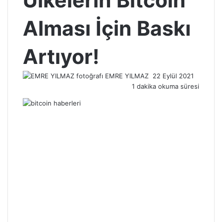
Ülkelerin Bitcoin
Alması İçin Baskı
Artıyor!
Bir
EMRE YILMAZ
22 Eylül 2021
e-
1 dakika okuma süresi
posta
göndermek