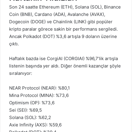
Son 24 saatte Ethereum (ETH), Solana (SOL), Binance
Coin (BNB), Cardano (ADA), Avalanche (AVAX),
Dogecoin (DOGE) ve Chainlink (LINK) gibi popüler
kripto paralar görece sakin bir performans sergiledi.
Ancak Polkadot (DOT) %3,6 artışla 9 doların üzerine
çıktı.
Haftalık bazda ise CorgiAI (CORGIAI) %96,7’lik artışla
listenin başında yer aldı. Diğer önemli kazançlar şöyle
sıralanıyor:
NEAR Protocol (NEAR): %80,1
Mina Protocol (MINA): %73,6
Optimism (OP): %73,6
Sei (SEI): %69,5
Solana (SOL): %62,2
Axie Infinity (AXS): %59,6