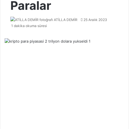
Paralar
Bir
ATİLLA DEMİR
25 Aralık 2023
e-
1 dakika okuma süresi
posta
göndermek