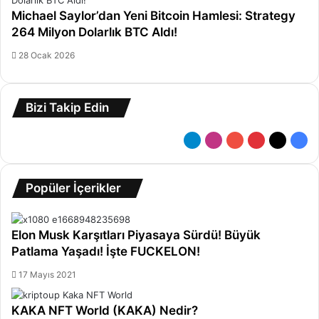
Michael Saylor’dan Yeni Bitcoin Hamlesi: Strategy
264 Milyon Dolarlık BTC Aldı!
28 Ocak 2026
Bizi Takip Edin
Telegram
Instagram
YouTube
Pinterest
X
Fac
Popüler İçerikler
Elon Musk Karşıtları Piyasaya Sürdü! Büyük
Patlama Yaşadı! İşte FUCKELON!
17 Mayıs 2021
KAKA NFT World (KAKA) Nedir?