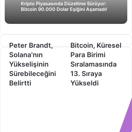
Kripto Piyasasında Düzeltme Sürüyor:
Bitcoin 90.000 Dolar Eşiğini Aşamadı!
Peter
Bitcoin,
Peter Brandt,
Bitcoin, Küresel
Brandt,
Küresel
Solana'nın
Para Birimi
Solana'nın
Para
Yükselişinin
Birimi
Yükselişinin
Sıralamasında
Sürebileceğini
Sıralamasında
Sürebileceğini
13. Sıraya
Belirtti
13.
Sıraya
Belirtti
Yükseldi
Yükseldi