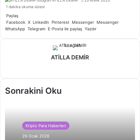
ATİLLA DEMİR
25 Aralık 2023
e-
1 dakika okuma süresi
posta
Paylaş
göndermek
Facebook
X
LinkedIn
Pinterest
Messenger
Messenger
WhatsApp
Telegram
E-Posta ile paylaş
Yazdır
ATİLLA DEMİR
Web
sitesi
Sonrakini Oku
Kripto Para Haberleri
29 Ocak 2026