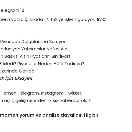
erin yazıldığı sırada 17.452’ye işlem görüyor.
BTC
di: Piyasada Dalgalanma Sürüyor!
lanıyor: Yatırımcılar Nefes Aldı!
Baskısı Altın Fiyatlarını Sınırlıyor!
l Etkiledi? Piyasalar Neden Hâlâ Tedirgin?
zerinde Geriledi!
 için tıklayın!
>> Hemen
Telegram
,
Instagram
,
Twitter
,
ri açın, gelişmelerden ilk siz haberdar olun!
 tamamen
yorum
ve analize dayalıdır. Hiç bir