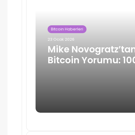
Bitcoin Haberleri
23 Ocak 2026
Mike Novogratz’ta
Bitcoin Yorumu: 10
Dolar Aşılmadan 
İyimserlik Yok!