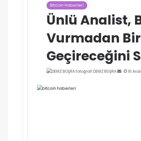
Bitcoin Haberleri
Ünlü Analist, 
Vurmadan Bir
Geçireceğini S
Bir
DENİZ BÜŞRA
16 Aral
e-
posta
gönderme