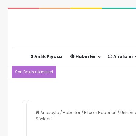
Anlık Piyasa
Haberler
Analizler
Son Dakika Haberleri
Anasayfa
/
Haberler
/
Bitcoin Haberleri
/
Ünlü Ana
Söyledi!