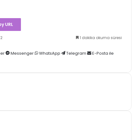
y URL
22
1 dakika okuma süresi
er
Messenger
WhatsApp
Telegram
E-Posta ile
Mike Novogratz’tan Bitcoin
Yorumu: 100 Bin Dolar Aşılmadan
Tam İyimserlik Yok!
Bitcoin’de Sert Dalgalanma: 665
Milyon Dolarlık Kripto Pozisyonu
Tasfiye Oldu!
Anthony Scaramucci’den
Bitcoin Yorumu: 2026 İçin
Temkinli İyimserlik Mesajı!