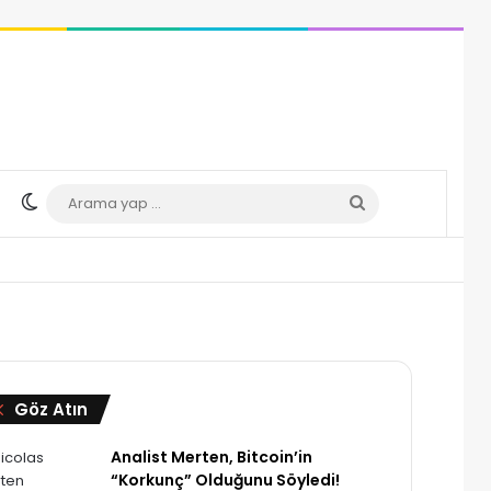
Dış görünümü değiştir
Arama
yap
...
Kapalı
Göz Atın
Analist Merten, Bitcoin’in
“Korkunç” Olduğunu Söyledi!