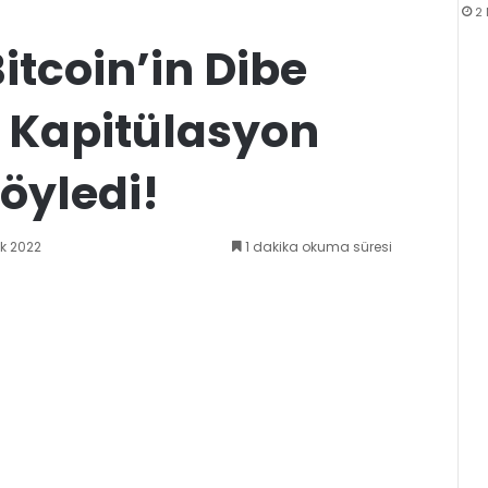
2
Bitcoin’in Dibe
 Kapitülasyon
öyledi!
ık 2022
1 dakika okuma süresi
k