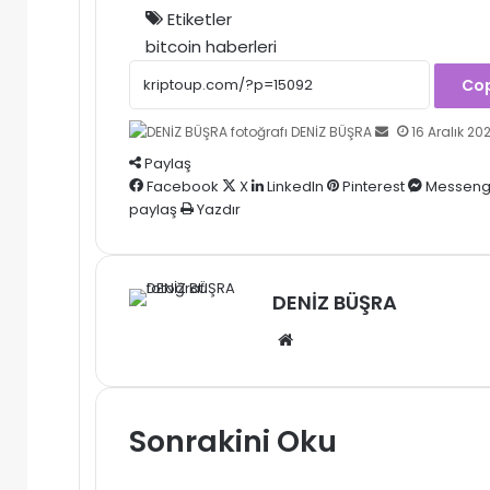
Etiketler
bitcoin haberleri
Cop
Bir
DENİZ BÜŞRA
16 Aralık 20
e-
Paylaş
posta
Facebook
X
LinkedIn
Pinterest
Messeng
göndermek
paylaş
Yazdır
DENİZ BÜŞRA
Web
sitesi
Sonrakini Oku