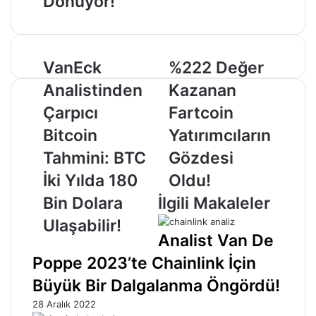
Dönüyor!
VanEck
%222
VanEck
%222 Değer
Analistinden
Değer
Analistinden
Kazanan
Çarpıcı
Kazanan
Bitcoin
Fartcoin
Çarpıcı
Fartcoin
Tahmini:
Yatırımcıların
Bitcoin
Yatırımcıların
BTC
Gözdesi
İki
Oldu!
Tahmini: BTC
Gözdesi
Yılda
İki Yılda 180
Oldu!
180
Bin
Bin Dolara
İlgili Makaleler
Dolara
Ulaşabilir!
Ulaşabilir!
Analist Van De
Poppe 2023’te Chainlink İçin
Büyük Bir Dalgalanma Öngördü!
28 Aralık 2022