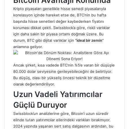
Bitcoin Avantajlı Konumda
Kripto piyasaları genellikle hisse senedi piyasalarıyla
korelasyon içinde hareket etse de, BTC’nin bu hafta
başında hisse senetleri değer kaybederken fiyatını
koruması dikkat çekti. Swissblock’a göre, riskli varlıklar
için daha sakin bir piyasa ortamı doğmak üzere. Bu
durum, BTC gibi dijital varlıklar için
“ideal bir zemin”
anlamına geliyor.
Ancak şirket, kısa vadede BTC’nin %5’e varan bir düşüşle
80.000 dolar seviyesine gerileyebileceğini de belirtiyor.
Bu düşüş, olası bir yükseliş öncesi teknik bir düzeltme
olarak değerlendiriliyor.
Uzun Vadeli Yatırımcılar
Güçlü Duruyor
Swissblock’un analizlerine göre, Bitcoin’i uzun süredir
elinde tutan yatırımcılar ellerindeki varlıkları bırakmıyor.
2024 yazında yaşanan sert satış dalgasının ardından, bu