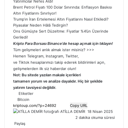
Yatırımcılar Nefes Aldı!
Brent Petrol Fiyatı 100 Dolar Sınırında: Enflasyon Baskısı
Altın Fiyatlarını Sınırlıyor!
Trump’ın İran Ertelemesi Altın Fiyatlarını Nasıl Etkiledi?
Piyasalar Neden Hâlâ Tedirgin?
Ons Gümüşte Sert Düzeltme: Fiyatlar %4’ün Üzerinde
Geriledi!
Kripto Para Borsası Binance’de hesap açmak için tıklayın!
Tüm gelişmeleri anlık almak ister misiniz? >>>
Hemen
Telegram
,
Instagram
,
Twitter
,
ve
Tiktok
hesaplarımızı takip ederek bildirimleri açın,
gelişmelerden ilk siz haberdar olun!
Not: Bu sitede yazılan makale içerikleri
tamamen
yorum
ve analize dayalıdır. Hiç bir şekilde
yatırım tavsiyesi değildir.
Etiketler
Bitcoin
Copy URL
Bir
ATİLLA DEMİR
18 Nisan 2025
e-
2 dakika okuma süresi
posta
Paylaş