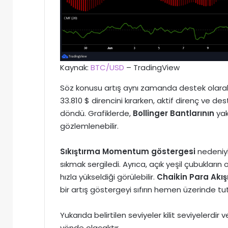
Kaynak:
BTC/USD
– TradingView
Söz konusu artış aynı zamanda destek olarak 
33.810 $ direncini kırarken, aktif direnç ve d
döndü. Grafiklerde,
Bollinger Bantlarının
yak
gözlemlenebilir.
Sıkıştırma Momentum göstergesi
nedeniyl
sıkmak sergiledi. Ayrıca, açık yeşil çubukların 
hızla yükseldiği görülebilir.
Chaikin Para Akış
bir artış göstergeyi sıfırın hemen üzerinde tu
Yukarıda belirtilen seviyeler kilit seviyelerdir 
yönde olacaktır.