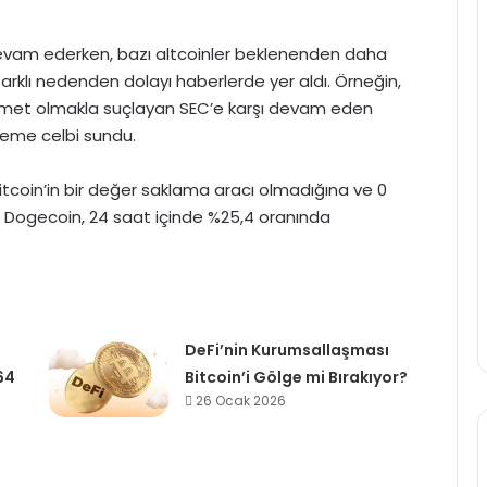
 devam ederken, bazı altcoinler beklenenden daha
farklı nedenden dolayı haberlerde yer aldı. Örneğin,
ıymet olmakla suçlayan SEC’e karşı devam eden
hkeme celbi sundu.
Bitcoin’in bir değer saklama aracı olmadığına ve 0
ne Dogecoin, 24 saat içinde %25,4 oranında
DeFi’nin Kurumsallaşması
64
Bitcoin’i Gölge mi Bırakıyor?
26 Ocak 2026