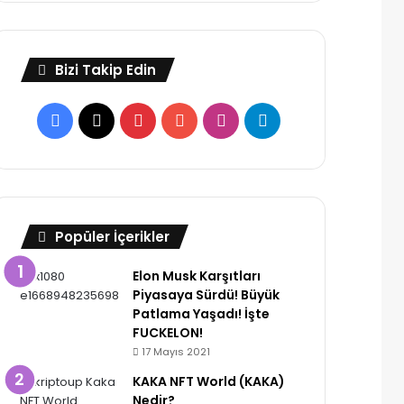
Bizi Takip Edin
Facebook
X
Pinterest
YouTube
Instagram
Telegram
Popüler İçerikler
Elon Musk Karşıtları
Piyasaya Sürdü! Büyük
Patlama Yaşadı! İşte
FUCKELON!
17 Mayıs 2021
KAKA NFT World (KAKA)
Nedir?