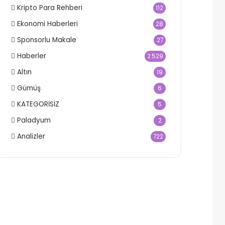
Kripto Para Rehberi
112
Ekonomi Haberleri
28
Sponsorlu Makale
27
Haberler
2.529
Altın
19
Gümüş
6
KATEGORİSİZ
5
Paladyum
2
Analizler
722