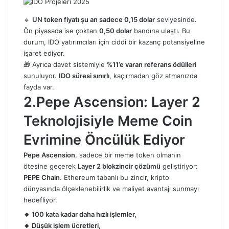
🔹
UN token fiyatı
şu an sadece 0,15 dolar
seviyesinde.
Ön piyasada ise çoktan
0,50 dolar
bandına ulaştı. Bu
durum, IDO yatırımcıları için ciddi bir kazanç potansiyeline
işaret ediyor.
🎁 Ayrıca davet sistemiyle
%11’e varan referans ödülleri
sunuluyor.
IDO süresi sınırlı
, kaçırmadan göz atmanızda
fayda var.
2.Pepe Ascension: Layer 2
Teknolojisiyle Meme Coin
Evrimine Öncülük Ediyor
Pepe Ascension
, sadece bir meme token olmanın
ötesine geçerek
Layer 2 blokzincir çözümü
geliştiriyor:
PEPE Chain
. Ethereum tabanlı bu zincir, kripto
dünyasında ölçeklenebilirlik ve maliyet avantajı sunmayı
hedefliyor.
🔸 100 kata kadar daha hızlı işlemler,
🔸 Düşük işlem ücretleri,