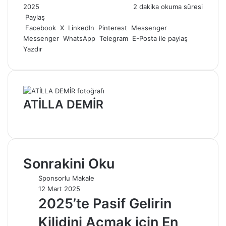
e-
2025
2 dakika okuma süresi
posta
Paylaş
göndermek
Facebook
X
LinkedIn
Pinterest
Messenger
Messenger
WhatsApp
Telegram
E-Posta ile paylaş
Yazdır
ATİLLA DEMİR
Web
sitesi
Sonrakini Oku
Sponsorlu Makale
12 Mart 2025
2025’te Pasif Gelirin
Kilidini Açmak için En