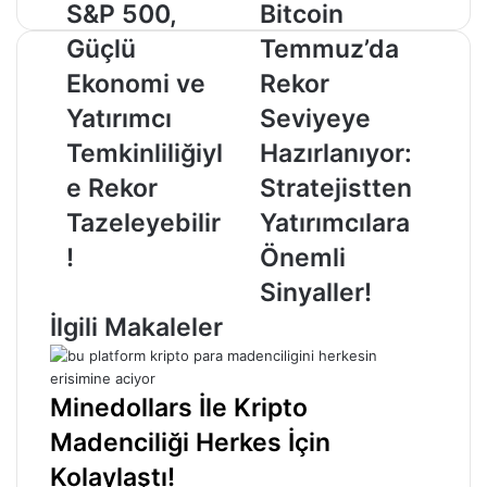
S&P
Bitcoin
S&P 500,
Bitcoin
500,
Temmuz’da
Güçlü
Temmuz’da
Güçlü
Rekor
Ekonomi
Seviyeye
Ekonomi ve
Rekor
ve
Hazırlanıyor:
Yatırımcı
Seviyeye
Yatırımcı
Stratejistten
Temkinliliğiyle
Yatırımcılara
Temkinliliğiyl
Hazırlanıyor:
Rekor
Önemli
e Rekor
Stratejistten
Tazeleyebilir!
Sinyaller!
Tazeleyebilir
Yatırımcılara
!
Önemli
Sinyaller!
İlgili Makaleler
Minedollars İle Kripto
Madenciliği Herkes İçin
Kolaylaştı!