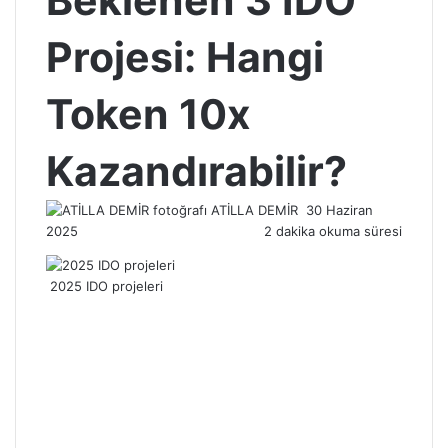
Beklenen 3 IDO
Projesi: Hangi
Token 10x
Kazandırabilir?
Bir
ATİLLA DEMİR
30 Haziran
e-
2025
2 dakika okuma süresi
posta
göndermek
2025 IDO projeleri