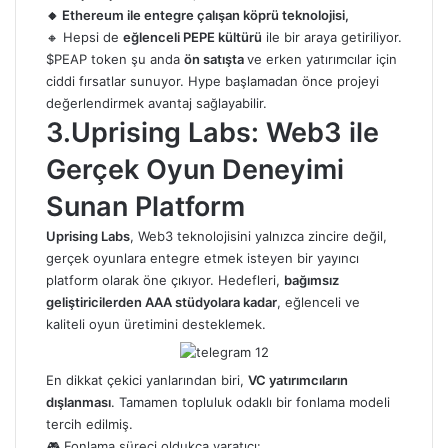
🔸 Ethereum ile entegre çalışan köprü teknolojisi,
🔸 Hepsi de
eğlenceli PEPE kültürü
ile bir araya getiriliyor.
$PEAP token şu anda
ön satışta
ve erken yatırımcılar için
ciddi fırsatlar sunuyor. Hype başlamadan önce projeyi
değerlendirmek avantaj sağlayabilir.
3.Uprising Labs: Web3 ile
Gerçek Oyun Deneyimi
Sunan Platform
Uprising Labs
, Web3 teknolojisini yalnızca zincire değil,
gerçek oyunlara entegre etmek isteyen bir yayıncı
platform olarak öne çıkıyor. Hedefleri,
bağımsız
geliştiricilerden AAA stüdyolara kadar
, eğlenceli ve
kaliteli oyun üretimini desteklemek.
En dikkat çekici yanlarından biri,
VC yatırımcıların
dışlanması
. Tamamen topluluk odaklı bir fonlama modeli
tercih edilmiş.
🎮 Fonlama süreci oldukça yaratıcı: