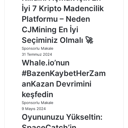
İyi 7 Kripto Madencilik
Platformu – Neden
CJMining En İyi
Seçiminiz Olmalı 🚀
Sponsorlu Makale
31 Temmuz 2024
Whale.io’nun
#BazenKaybetHerZam
anKazan Devrimini
keşfedin
Sponsorlu Makale
9 Mayıs 2024
Oyununuzu Yükseltin:
SpaceCatch’in