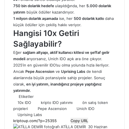
750 bin dolarlık hedefe
ulaşıldığında, her
5.000 dolarlık
yatırım
büyük ödüller kazandırıyor.
1 milyon dolarlık aşamada
ise, her
500 dolarlık katkı
daha
küçük ödüller için çekiliş hakkı veriyor.
Hangisi 10x Getiri
Sağlayabilir?
Eğer
sağlam altyapı, aktif kullanıcı kitlesi ve şeffaf gelir
modeli
arıyorsanız, Unich IDO açık ara öne çıkıyor.
2025’in en güvenilir IDO’su olma yolunda hızla ilerliyor.
Ancak
Pepe Ascension
ve
Uprising Labs
de kendi
alanlarında büyük potansiyele sahip projeler. Sonuç
olarak,
en iyi yatırım, inandığınız projeye yaptığınız
yatırımdır.
Etiketler
10x IDO
kripto IDO yatırımı
ön satış token
projeleri
Pepe Ascension
Unich IDO
Uprising Labs
Copy URL
Bir
ATİLLA DEMİR
30 Haziran