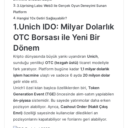
3.Uprising Labs: Web3 ile Gerçek Oyun Deneyimi Sunan
Platform
Hangisi 10x Getiri Sağlayabilir?
1.Unich IDO: Milyar Dolarlık
OTC Borsası ile Yeni Bir
Dönem
Kripto dünyasında büyük yankı uyandıran
Unich
,
sunduğu yenilikçi
OTC (tezgah üstü)
ticaret modeliyle
fark yaratıyor. Platform bugüne kadar
1,1 milyar dolarlık
işlem hacmine
ulaştı ve sadece 6 ayda
20 milyon dolar
gelir elde etti.
Unich’i özel kılan başlıca özelliklerden biri,
Token
Generation Event (TGE)
öncesinde alım-satım yapılabilen
ön-piyasa
sistemidir. Bu sayede yatırımcılar daha erken
pozisyon alabiliyor. Ayrıca,
Cashout Order (Nakit Çıkış
Emri)
özelliği sayesinde kullanıcılar diledikleri an
pozisyonlarını kapatabiliyor ve fonlarını geri alabiliyor.